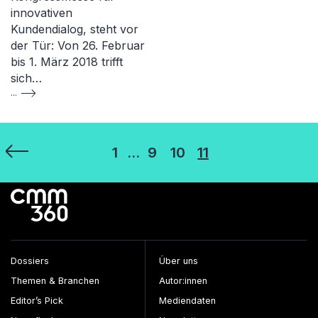
innovativen
Kundendialog, steht vor
der Tür: Von 26. Februar
bis 1. März 2018 trifft
sich…
...
Seitennummerierung
1
…
9
10
11
der
Beiträge
Dossiers
Über uns
Themen & Branchen
Autor:innen
Editor’s Pick
Mediendaten