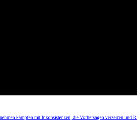
ernehmen kämpfen mit Inkonsistenzen, die Vorhersagen verzerren und R