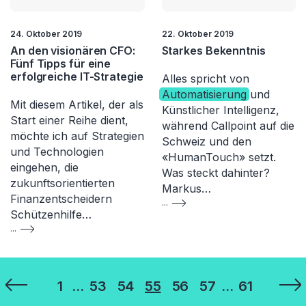
24. Oktober 2019
22. Oktober 2019
An den visionären CFO:
Starkes Bekenntnis
Fünf Tipps für eine
erfolgreiche IT-Strategie
Alles spricht von
Automatisierung
und
Mit diesem Artikel, der als
Künstlicher Intelligenz,
Start einer Reihe dient,
während Callpoint auf die
möchte ich auf Strategien
Schweiz und den
und Technologien
«HumanTouch» setzt.
eingehen, die
Was steckt dahinter?
zukunftsorientierten
Markus…
Finanzentscheidern
...
Schützenhilfe…
...
Seitennummerierung
1
…
53
54
55
56
57
…
61