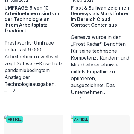
13. Juni 2022
19. Mai 2022
UMFRAGE: 9 von 10
Frost & Sullivan zeichnen
Arbeitnehmern sind von
Genesys als Marktführer
der Technologie an
im Bereich Cloud
ihrem Arbeitsplatz
Contact Center aus
frustriert
Genesys wurde in den
Freshworks-Umfrage
„Frost Radar“-Berichten
unter fast 9.000
für seine technische
Arbeitnehmern weltweit
Kompetenz, Kunden- und
zeigt Software-Krise trotz
Mitarbeitererlebnisse
pandemiebedingtem
mittels Empathie zu
Anstieg der
optimieren,
Technologieausgaben.
ausgezeichnet. Das
...
Unternehmen…
...
ARTIKEL
ARTIKEL