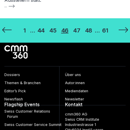
Ausstellern statt.
...
Seitennummerierung
1
…
44
45
46
47
48
…
61
der
Beiträge
Dossiers
Über uns
Themen & Branchen
Autor:innen
Editor’s Pick
Mediendaten
Newsflash
Newsletter
Flagship Events
Kontakt
Swiss Customer Relations
cmm360 AG
Forum
Swiss CRM Institute
Swiss Customer Service Summit
Industriestrasse 1
CH–6034 Inwil/Luzern