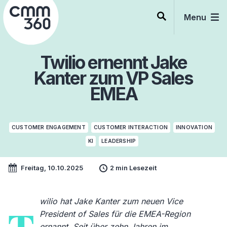
Skip
to
Menu
content
Twilio ernennt Jake
Kanter zum VP Sales
EMEA
CUSTOMER ENGAGEMENT
CUSTOMER INTERACTION
INNOVATION
KI
LEADERSHIP
Freitag, 10.10.2025
2 min Lesezeit
wilio hat Jake Kanter zum neuen Vice
President of Sales für die EMEA-Region
ernannt. Seit über zehn Jahren im