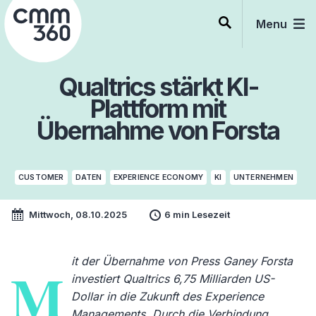
Skip
to
Menu
content
Qualtrics stärkt KI-
Plattform mit
Übernahme von Forsta
CUSTOMER
DATEN
EXPERIENCE ECONOMY
KI
UNTERNEHMEN
Mittwoch, 08.10.2025
6 min Lesezeit
it der Übernahme von Press Ganey Forsta
M
investiert Qualtrics 6,75 Milliarden US-
Dollar in die Zukunft des Experience
Managements. Durch die Verbindung