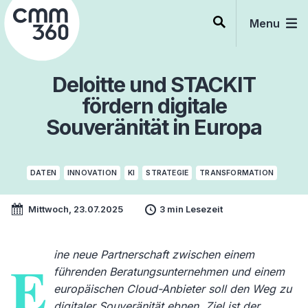
Skip
to
Menu
content
Deloitte und STACKIT
fördern digitale
Souveränität in Europa
DATEN
INNOVATION
KI
STRATEGIE
TRANSFORMATION
Mittwoch, 23.07.2025
3 min Lesezeit
ine neue Partnerschaft zwischen einem
E
führenden Beratungsunternehmen und einem
europäischen Cloud-Anbieter soll den Weg zu
digitaler Souveränität ebnen. Ziel ist der