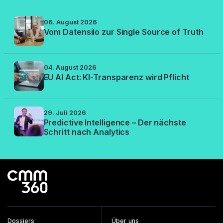
06. August 2026
Vom Datensilo zur Single Source of Truth
04. August 2026
EU AI Act: KI-Transparenz wird Pflicht
29. Juli 2026
Predictive Intelligence – Der nächste
Schritt nach Analytics
Dossiers
Über uns