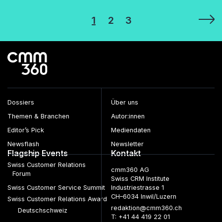
Seitennummerierung
1
2
3
der
Beiträge
Dossiers
Über uns
Themen & Branchen
Autor:innen
Editor’s Pick
Mediendaten
Newsflash
Newsletter
Flagship Events
Kontakt
Swiss Customer Relations
cmm360 AG
Forum
Swiss CRM Institute
Swiss Customer Service Summit
Industriestrasse 1
CH–6034 Inwil/Luzern
Swiss Customer Relations Award
redaktion@cmm360.ch
Deutschschweiz
T: +41 44 419 22 01