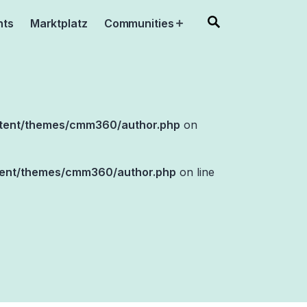
nts
Marktplatz
Communities
Open
menu
tent/themes/cmm360/author.php
on
ent/themes/cmm360/author.php
on line