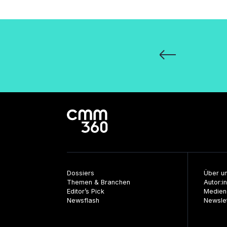
Seitennummeri
der
Beiträge
Dossiers
Über u
Themen & Branchen
Autor:i
Editor’s Pick
Medien
Newsflash
Newsle