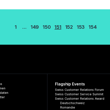
erung
1
…
149
150
151
152
153
154
Flagship Events
ns
nnen
Swiss Customer Relations Forum
daten
Swiss Customer Service Summit
tter
Swiss Customer Relations Award
Deutschschweiz
Romandie