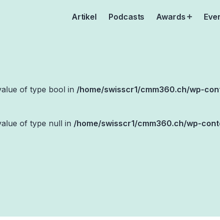
Artikel
Podcasts
Awards
Eve
Open
menu
value of type bool in
/home/swisscr1/cmm360.ch/wp-con
value of type null in
/home/swisscr1/cmm360.ch/wp-cont