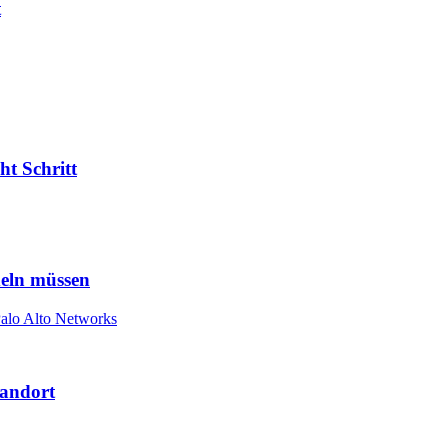
t
ht Schritt
eln müssen
tandort