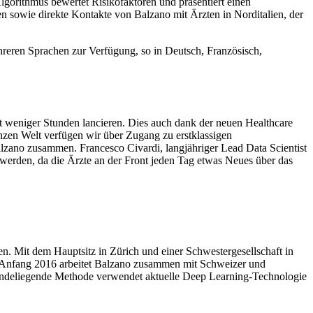
Algorithmus bewertet Risikofaktoren und präsentiert einen
n sowie direkte Kontakte von Balzano mit Ärzten in Norditalien, der
ehreren Sprachen zur Verfügung, so in Deutsch, Französisch,
 weniger Stunden lancieren. Dies auch dank der neuen Healthcare
nzen Welt verfügen wir über Zugang zu erstklassigen
alzano zusammen. Francesco Civardi, langjähriger Lead Data Scientist
 werden, da die Ärzte an der Front jeden Tag etwas Neues über das
n. Mit dem Hauptsitz in Zürich und einer Schwestergesellschaft in
eit Anfang 2016 arbeitet Balzano zusammen mit Schweizer und
rundeliegende Methode verwendet aktuelle Deep Learning-Technologie