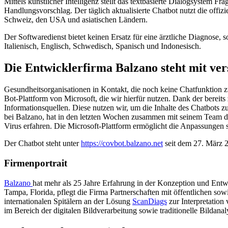
Mittels künstlicher Intelligenz stellt das textbasierte Dialogsystem
Handlungsvorschlag. Der täglich aktualisierte Chatbot nutzt die off
Schweiz, den USA und asiatischen Ländern.
Der Softwaredienst bietet keinen Ersatz für eine ärztliche Diagnose,
Italienisch, Englisch, Schwedisch, Spanisch und Indonesisch.
Die Entwicklerfirma Balzano steht mit ver
Gesundheitsorganisationen in Kontakt, die noch keine Chatfunktion
Bot-Plattform von Microsoft, die wir hierfür nutzen. Dank der berei
Informationsquellen. Diese nutzen wir, um die Inhalte des Chatbots 
bei Balzano, hat in den letzten Wochen zusammen mit seinem Team den
Virus erfahren. Die Microsoft-Plattform ermöglicht die Anpassungen s
Der Chatbot steht unter
https://covbot.balzano.net
seit dem 27. März 2
Firmenportrait
Balzano
hat mehr als 25 Jahre Erfahrung in der Konzeption und Entwi
Tampa, Florida, pflegt die Firma Partnerschaften mit öffentlichen s
internationalen Spitälern an der Lösung
ScanDiags
zur Interpretatio
im Bereich der digitalen Bildverarbeitung sowie traditionelle Bildana