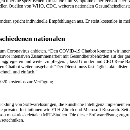
 Fragen über die spezifischen Umstände und Symptome einer Person. Der 
iziellen Quellen von WHO, CDC, weiteren nationalen Gesundheitsdienste
 sondern spricht individuelle Empfehlungen aus. Er steht kostenlos in m
schiedenen nationalen
 zum Coronavirus anbieten. “Den COVID-19 Chatbot konnten wir innert
ts zuvor intensiven Zusammenarbeit mit Gesundheitsbehörden auf der ga
zu aggregieren und weiter zu pflegen.”, fasst Gründer und CEO René B
 Chatbot weiter ausgebaut: “Der Dienst muss fast täglich aktualisiert
chnell und einfach.”.
020 kostenlos zur Verfügung.
cklung von Softwarelösungen, die künstliche Intelligenz implementiere
owie privaten Institutionen wie ETH Zürich und Microsoft Research. S
n von muskuloskelettalen MRI-Studien. Die dieser Softwarelösung zug
lysetechniken.