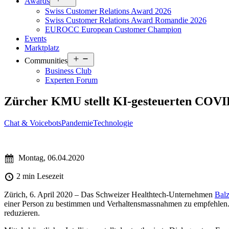
Awards
menu
Swiss Customer Relations Award 2026
Swiss Customer Relations Award Romandie 2026
EUROCC European Customer Champion
Events
Marktplatz
Open
Communities
menu
Business Club
Experten Forum
Zürcher KMU stellt KI-gesteuerten COVID
Chat & Voicebots
Pandemie
Technologie
Montag, 06.04.2020
2 min Lesezeit
Zürich, 6. April 2020 –
Das Schweizer Healthtech-Unternehmen
Bal
einer Person zu bestimmen und Verhaltensmassnahmen zu empfehlen. De
reduzieren.