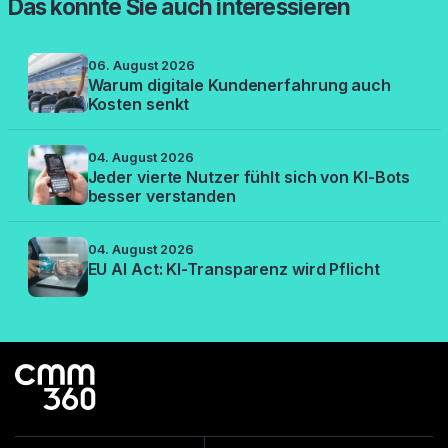
Das könnte Sie auch interessieren
06. August 2026
Warum digitale Kundenerfahrung auch
Kosten senkt
04. August 2026
Jeder vierte Nutzer fühlt sich von KI-Bots
besser verstanden
04. August 2026
EU AI Act: KI-Transparenz wird Pflicht