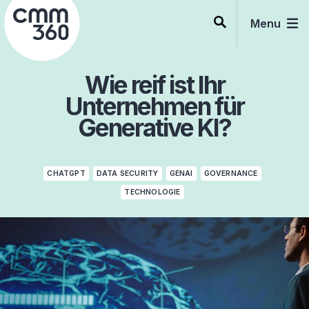
Skip
to
Menu
content
Wie reif ist Ihr
Unternehmen für
Generative KI?
CHATGPT
DATA SECURITY
GENAI
GOVERNANCE
TECHNOLOGIE