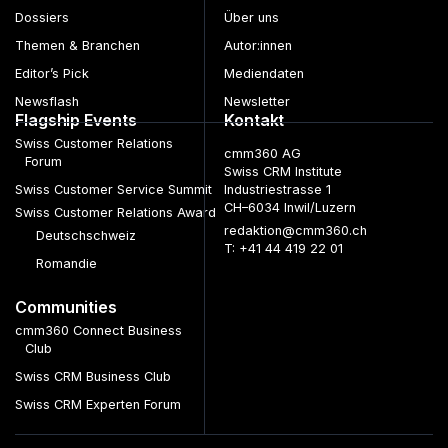
Dossiers
Über uns
Themen & Branchen
Autor:innen
Editor’s Pick
Mediendaten
Newsflash
Newsletter
Flagship Events
Kontakt
Swiss Customer Relations
cmm360 AG
Forum
Swiss CRM Institute
Swiss Customer Service Summit
Industriestrasse 1
CH–6034 Inwil/Luzern
Swiss Customer Relations Award
redaktion@cmm360.ch
Deutschschweiz
T: +41 44 419 22 01
Romandie
Communities
cmm360 Connect Business
Club
Swiss CRM Business Club
Swiss CRM Experten Forum