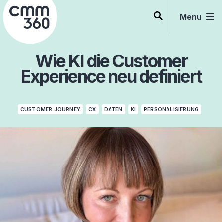
Skip
to
Menu
content
Wie KI die Customer
Experience neu definiert
CUSTOMER JOURNEY
CX
DATEN
KI
PERSONALISIERUNG