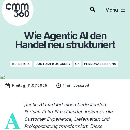
Skip
to
Menu
content
Wie Agentic AI den
Handel neu strukturiert
AGENTIC AI
CUSTOMER JOURNEY
CX
PERSONALISIERUNG
Freitag, 11.07.2025
4 min Lesezeit
gentic AI markiert einen bedeutenden
A
Fortschritt im Einzelhandel, indem es die
Customer Experience, Lieferketten und
Preisgestaltung transformiert. Diese