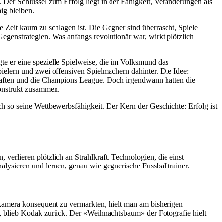
. Der Schlüssel zum Erfolg liegt in der Fähigkeit, Veränderungen als
ig bleiben.
e Zeit kaum zu schlagen ist. Die Gegner sind überrascht, Spiele
egenstrategien. Was anfangs revolutionär war, wirkt plötzlich
te er eine spezielle Spielweise, die im Volksmund das
pielern und zwei offensiven Spielmachern dahinter. Die Idee:
haften und die Champions League. Doch irgendwann hatten die
Konstrukt zusammen.
ch so seine Wettbewerbsfähigkeit. Der Kern der Geschichte: Erfolg ist
 verlieren plötzlich an Strahlkraft. Technologien, die einst
lysieren und lernen, genau wie gegnerische Fussballtrainer.
lkamera konsequent zu vermarkten, hielt man am bisherigen
n, blieb Kodak zurück. Der «Weihnachtsbaum» der Fotografie hielt