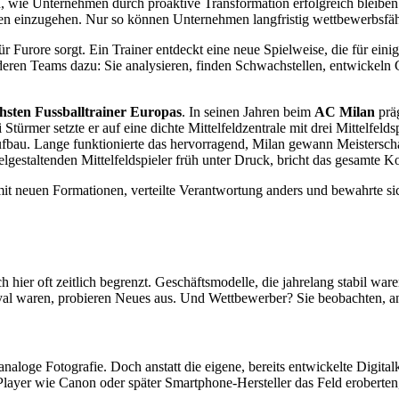
en, wie Unternehmen durch proaktive Transformation erfolgreich bleiben
n einzugehen. Nur so können Unternehmen langfristig wettbewerbsfäh
 Furore sorgt. Ein Trainer entdeckt eine neue Spielweise, die für einig
eren Teams dazu: Sie analysieren, finden Schwachstellen, entwickeln G
ichsten Fussballtrainer Europas
. In seinen Jahren beim
AC Milan
präg
ürmer setzte er auf eine dichte Mittelfeldzentrale mit drei Mittelfelds
fbau. Lange funktionierte das hervorragend, Milan gewann Meistersc
lgestaltenden Mittelfeldspieler früh unter Druck, bricht das gesamte 
 mit neuen Formationen, verteilte Verantwortung anders und bewahrte si
ier oft zeitlich begrenzt. Geschäftsmodelle, die jahrelang stabil waren,
al waren, probieren Neues aus. Und Wettbewerber? Sie beobachten, ana
naloge Fotografie. Doch anstatt die eigene, bereits entwickelte Digita
Player wie Canon oder später Smartphone-Hersteller das Feld eroberte