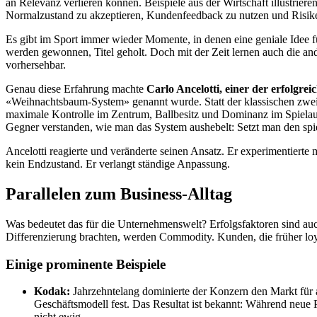
an Relevanz verlieren können. Beispiele aus der Wirtschaft illustrier
Normalzustand zu akzeptieren, Kundenfeedback zu nutzen und Risike
Es gibt im Sport immer wieder Momente, in denen eine geniale Idee für
werden gewonnen, Titel geholt. Doch mit der Zeit lernen auch die and
vorhersehbar.
Genau diese Erfahrung machte
Carlo Ancelotti, einer der erfolgre
«Weihnachtsbaum-System» genannt wurde. Statt der klassischen zwei St
maximale Kontrolle im Zentrum, Ballbesitz und Dominanz im Spielau
Gegner verstanden, wie man das System aushebelt: Setzt man den spie
Ancelotti reagierte und veränderte seinen Ansatz. Er experimentierte
kein Endzustand. Er verlangt ständige Anpassung.
Parallelen zum Business-Alltag
Was bedeutet das für die Unternehmenswelt? Erfolgsfaktoren sind auch h
Differenzierung brachten, werden Commodity. Kunden, die früher loy
Einige prominente Beispiele
Kodak:
Jahrzehntelang dominierte der Konzern den Markt für a
Geschäftsmodell fest. Das Resultat ist bekannt: Während neue 
nicht ewig.