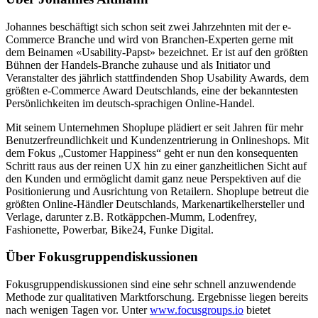
Johannes beschäftigt sich schon seit zwei Jahrzehnten mit der e-
Commerce Branche und wird von Branchen-Experten gerne mit
dem Beinamen «Usability-Papst» bezeichnet. Er ist auf den größten
Bühnen der Handels-Branche zuhause und als Initiator und
Veranstalter des jährlich stattfindenden Shop Usability Awards, dem
größten e-Commerce Award Deutschlands, eine der bekanntesten
Persönlichkeiten im deutsch-sprachigen Online-Handel.
Mit seinem Unternehmen Shoplupe plädiert er seit Jahren für mehr
Benutzerfreundlichkeit und Kundenzentrierung in Onlineshops. Mit
dem Fokus „Customer Happiness“ geht er nun den konsequenten
Schritt raus aus der reinen UX hin zu einer ganzheitlichen Sicht auf
den Kunden und ermöglicht damit ganz neue Perspektiven auf die
Positionierung und Ausrichtung von Retailern. Shoplupe betreut die
größten Online-Händler Deutschlands, Markenartikelhersteller und
Verlage, darunter z.B. Rotkäppchen-Mumm, Lodenfrey,
Fashionette, Powerbar, Bike24, Funke Digital.
Über Fokusgruppendiskussionen
Fokusgruppendiskussionen sind eine sehr schnell anzuwendende
Methode zur qualitativen Marktforschung. Ergebnisse liegen bereits
nach wenigen Tagen vor. Unter
www.focusgroups.io
bietet