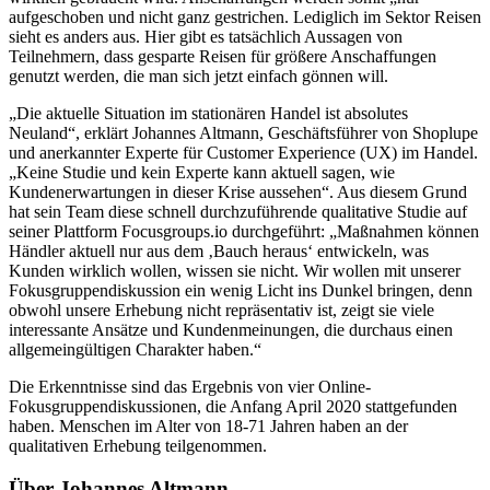
aufgeschoben und nicht ganz gestrichen. Lediglich im Sektor Reisen
sieht es anders aus. Hier gibt es tatsächlich Aussagen von
Teilnehmern, dass gesparte Reisen für größere Anschaffungen
genutzt werden, die man sich jetzt einfach gönnen will.
„Die aktuelle Situation im stationären Handel ist absolutes
Neuland“, erklärt Johannes Altmann, Geschäftsführer von Shoplupe
und anerkannter Experte für Customer Experience (UX) im Handel.
„Keine Studie und kein Experte kann aktuell sagen, wie
Kundenerwartungen in dieser Krise aussehen“. Aus diesem Grund
hat sein Team diese schnell durchzuführende qualitative Studie auf
seiner Plattform Focusgroups.io durchgeführt: „Maßnahmen können
Händler aktuell nur aus dem ‚Bauch heraus‘ entwickeln, was
Kunden wirklich wollen, wissen sie nicht. Wir wollen mit unserer
Fokusgruppendiskussion ein wenig Licht ins Dunkel bringen, denn
obwohl unsere Erhebung nicht repräsentativ ist, zeigt sie viele
interessante Ansätze und Kundenmeinungen, die durchaus einen
allgemeingültigen Charakter haben.“
Die Erkenntnisse sind das Ergebnis von vier Online-
Fokusgruppendiskussionen, die Anfang April 2020 stattgefunden
haben. Menschen im Alter von 18-71 Jahren haben an der
qualitativen Erhebung teilgenommen.
Über Johannes Altmann