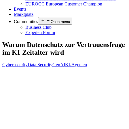
EUROCC European Customer Champion
Events
Marktplatz
Communities
Open menu
Business Club
Experten Forum
Warum Datenschutz zur Vertrauensfrage
im KI-Zeitalter wird
Cybersecurity
Data Security
GenAI
KI-Agenten