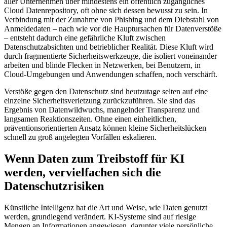
aller Unternehmen über mindestens ein öffentlich zugängliches
Cloud Datenrepository, oft ohne sich dessen bewusst zu sein. In
Verbindung mit der Zunahme von Phishing und dem Diebstahl von
Anmeldedaten – nach wie vor die Hauptursachen für Datenverstöße
– entsteht dadurch eine gefährliche Kluft zwischen
Datenschutzabsichten und betrieblicher Realität. Diese Kluft wird
durch fragmentierte Sicherheitswerkzeuge, die isoliert voneinander
arbeiten und blinde Flecken in Netzwerken, bei Benutzern, in
Cloud-Umgebungen und Anwendungen schaffen, noch verschärft.
Verstöße gegen den Datenschutz sind heutzutage selten auf eine
einzelne Sicherheitsverletzung zurückzuführen. Sie sind das
Ergebnis von Datenwildwuchs, mangelnder Transparenz und
langsamen Reaktionszeiten. Ohne einen einheitlichen,
präventionsorientierten Ansatz können kleine Sicherheitslücken
schnell zu groß angelegten Vorfällen eskalieren.
Wenn Daten zum Treibstoff für KI
werden, vervielfachen sich die
Datenschutzrisiken
Künstliche Intelligenz hat die Art und Weise, wie Daten genutzt
werden, grundlegend verändert. KI-Systeme sind auf riesige
Mengen an Informationen angewiesen, darunter viele persönliche