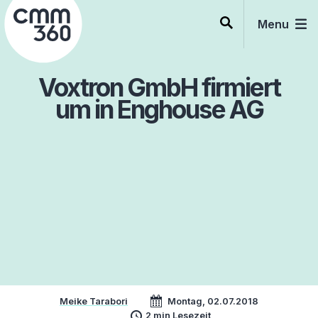
Skip
to
Menu
content
Voxtron GmbH firmiert
um in Enghouse AG
Meike Tarabori
Montag, 02.07.2018
2 min Lesezeit