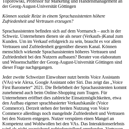
Toporowski, Professor für Marketing und Handelsmanagement an
der Georg-August-Universität Göttingen
Können soziale Reize in einem Sprachassistenten höhere
Zufriedenheit und Vertrauen erzeugen?
Sprachassistenten befinden sich auf dem Vormarsch – auch in der
Schweiz. Unternehmen dienen sie als neuer (Verkaufs-)Kanal zum
Kunden. Um im Verkauf erfolgreich zu sein, braucht es vor allem
Vertrauen und Zufriedenheit gegenüber diesem Kanal. Können
menschlich wirkende Sprachassistenten höheres Vertrauen und
Zufriedenheit bei den Nutzern aufbauen? Berater von elaboratum
und Wissenschaftler der Georg-August-Universität Göttingen sind
dieser Frage nachgegangen.
Jeder zweite Schweizer Einwohner nutzt bereits Voice Assistants
(VAs) wie Alexa, Google Assistant oder Siri. Das zeigt das „Voice
First Barometer“ 2021. Die Beliebtheit der Sprachassistenten kommt
zunehmend auch beim Online-Shopping zum Tragen. Für
Unternehmen eröffnet dies zahlreiche Einsatzmöglichkeiten, etwa
den Aufbau eigener sprachbasierter Verkaufskanäle (Voice
Commerce). Derzeit stehen der breiten Nutzung von Voice
Commerce allerdings noch mangelnde Zufriedenheit und Vertrauen
bei den Nutzern entgegen. Nutzer verspüren einen Mangel an
Kompetenz und Wohlwollen bei den VAs. Das Interaktionserlebnis
wird als nicht ausreichend zufriedenstellend empfunden. Vertrauen