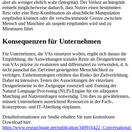
aber als weniger ehrlich wahr (Integrität). Der Verlust an Integrität
entsteht möglicherweise dadurch, dass Nutzer einen bestimmten
Reiz oder eine Reiz-Kombination als absichtliche Manipulation
empfinden könnten oder die verschwimmende Grenze zwischen
Mensch und Maschine als suspekt empfunden wird und zu
Misstrauen führt.
Konsequenzen für Unternehmen
Für Unternehmen, die VAs einsetzen wollen, ergibt sich daraus die
Empfehlung, die Auswirkungen sozialer Reize als Designelemente
von VAs präzise zu evaluieren und differenziert zu verwenden, d. h.
nicht pauschal das Ziel einer gesteigerten Menschlichkeit zu
verfolgen. Einheitsstrategien erhöhen das Risiko der Zielverfehlung.
Daher ist intensives Testen der Auswirkungen der einzelnen
Designelemente in der Zielgruppe essenziell und Training der
Natural Language Processing (NLP)-Engine für ein adäquates
Matching auf Nutzeranfragen notwendig. Um dies zu gewährleisten,
müssen Unternehmen ausreichend Ressourcen in der Fach-,
Konzeptions- und IT-Abteilung einplanen.
Detailinformationen zur Studie erhalten Sie zum kostenlosen
Download hier:
https://www.researchgate.net/publication/349916422_Conversatio