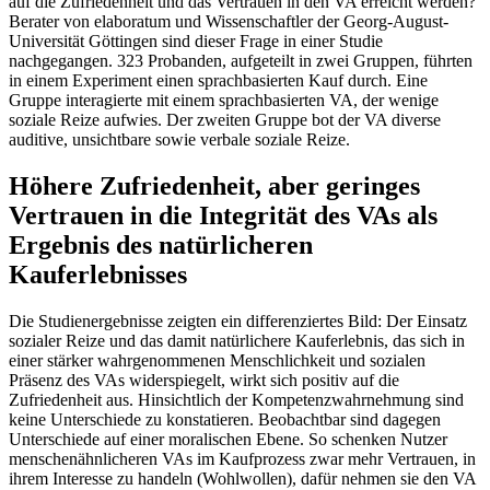
auf die Zufriedenheit und das Vertrauen in den VA erreicht werden?
Berater von elaboratum und Wissenschaftler der Georg-August-
Universität Göttingen sind dieser Frage in einer Studie
nachgegangen. 323 Probanden, aufgeteilt in zwei Gruppen, führten
in einem Experiment einen sprachbasierten Kauf durch. Eine
Gruppe interagierte mit einem sprachbasierten VA, der wenige
soziale Reize aufwies. Der zweiten Gruppe bot der VA diverse
auditive, unsichtbare sowie verbale soziale Reize.
Höhere Zufriedenheit, aber geringes
Vertrauen in die Integrität des VAs als
Ergebnis des natürlicheren
Kauferlebnisses
Die Studienergebnisse zeigten ein differenziertes Bild: Der Einsatz
sozialer Reize und das damit natürlichere Kauferlebnis, das sich in
einer stärker wahrgenommenen Menschlichkeit und sozialen
Präsenz des VAs widerspiegelt, wirkt sich positiv auf die
Zufriedenheit aus. Hinsichtlich der Kompetenzwahrnehmung sind
keine Unterschiede zu konstatieren. Beobachtbar sind dagegen
Unterschiede auf einer moralischen Ebene. So schenken Nutzer
menschenähnlicheren VAs im Kaufprozess zwar mehr Vertrauen, in
ihrem Interesse zu handeln (Wohlwollen), dafür nehmen sie den VA