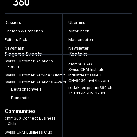
Dossiers
Über uns
Themen & Branchen
Autor:innen
Editor’s Pick
Mediendaten
Newsflash
Newsletter
Flagship Events
Kontakt
Swiss Customer Relations
cmm360 AG
Forum
Swiss CRM Institute
Swiss Customer Service Summit
Industriestrasse 1
CH–6034 Inwil/Luzern
Swiss Customer Relations Award
redaktion@cmm360.ch
Deutschschweiz
T: +41 44 419 22 01
Romandie
Communities
cmm360 Connect Business
Club
Swiss CRM Business Club