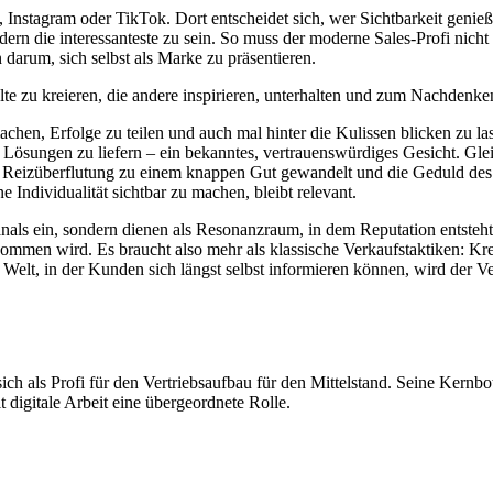
, Instagram oder TikTok. Dort entscheidet sich, wer Sichtbarkeit genie
ern die interessanteste zu sein. So muss der moderne Sales-Profi nich
darum, sich selbst als Marke zu präsentieren.
lte zu kreieren, die andere inspirieren, unterhalten und zum Nachdenke
 machen, Erfolge zu teilen und auch mal hinter die Kulissen blicken z
 Lösungen zu liefern – ein bekanntes, vertrauenswürdiges Gesicht. Gleic
 Reizüberflutung zu einem knappen Gut gewandelt und die Geduld des 
e Individualität sichtbar zu machen, bleibt relevant.
als ein, sondern dienen als Resonanzraum, in dem Reputation entsteht. 
men wird. Es braucht also mehr als klassische Verkaufstaktiken: Kreati
Welt, in der Kunden sich längst selbst informieren können, wird der V
ch als Profi für den Vertriebsaufbau für den Mittelstand. Seine Kernbot
digitale Arbeit eine übergeordnete Rolle.