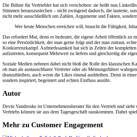
Die Bühne für Vertriebler hat sich verschoben: sie heißt nun LinkedIn
Stimmen herauszustechen – nicht zwingend dadurch, die lauteste, sond
nicht mehr ausschließlich um Zahlen, Argumente und Fakten, sondern 
Wer heute Menschen erreichen will, braucht die Fähigkeit, Inha
Das erfordert Mut, denn es bedeutet, die eigene Arbeit öffentlich zu
so eine Persönlichkeit, der man gerne folgt und der man zutraut, echte
Konkurrenzkampf. Aufmerksamkeit hat sich in Zeiten der kompletten
aufzutreten, konsequent Mehrwert zu liefern und gleichzeitig die eigen
Soziale Medien nehmen dabei nicht bloß die Rolle des klassischen Kan
ob man als austauschbarer Vertreter oder als Meinungsführer wahrgenom
dranzubleiben, auch wenn die Likes einmal ausbleiben. Denn in einer 
sondern inspiriert, begeistert und echten Einfluss ausübt.
Autor
Devin Vandreuke ist Unternehmensberater für den Vertrieb und sieht si
Vertriebs können sie aus dem Tagesgeschäft rauskommen. Dabei spielt 
Mehr zu Customer Engagement