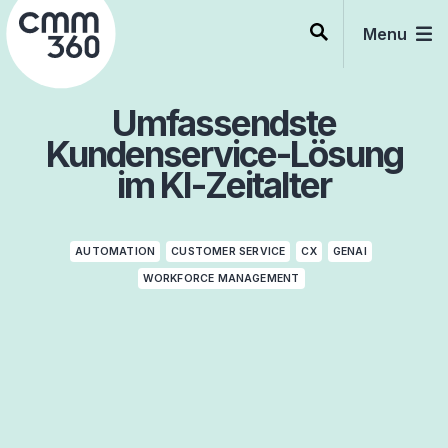
Skip
to
Menu
content
Umfassendste
Kundenservice-Lösung
im KI-Zeitalter
AUTOMATION
CUSTOMER SERVICE
CX
GENAI
WORKFORCE MANAGEMENT