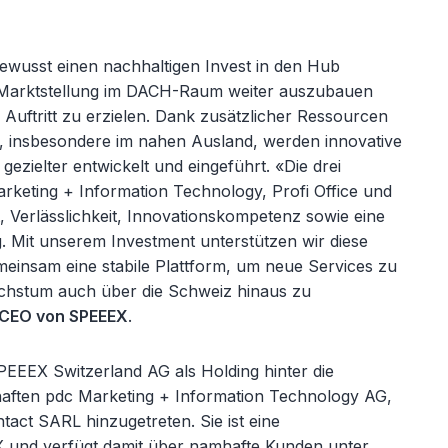
ewusst einen nachhaltigen Invest in den Hub
e Marktstellung im DACH-Raum weiter auszubauen
 Auftritt zu erzielen. Dank zusätzlicher Ressourcen
 insbesondere im nahen Ausland, werden innovative
gezielter entwickelt und eingeführt. «Die drei
eting + Information Technology, Profi Office und
t, Verlässlichkeit, Innovationskompetenz sowie eine
. Mit unserem Investment unterstützen wir diese
meinsam eine stabile Plattform, um neue Services zu
chstum auch über die Schweiz hinaus zu
, CEO von SPEEEX
.
PEEEX Switzerland AG als Holding hinter die
aften pdc Marketing + Information Technology AG,
tact SARL hinzugetreten. Sie ist eine
 und verfügt damit über namhafte Kunden unter