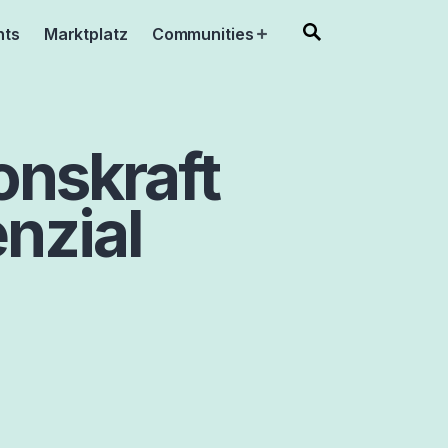
nts
Marktplatz
Communities
Open
menu
onskraft
nzial