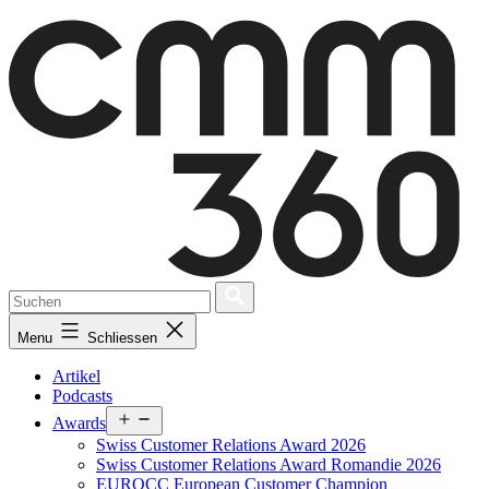
Skip
to
content
Menu
Schliessen
Artikel
Podcasts
Open
Awards
menu
Swiss Customer Relations Award 2026
Swiss Customer Relations Award Romandie 2026
EUROCC European Customer Champion