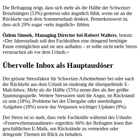
Die Befragung zeigt, dass sich mehr als die Hälfte der Schweizer
Berufstätigen (53%) gestresst oder ängstlich fühlt, wenn sie an die
Rückkehr nach dem Sommerurlaub denken. Bemerkenswert ist,
dass sich 29% sogar «sehr ängstlich» fühlen.
Özlem Simsek, Managing Director bei Robert Walters
, betont:
«Der Jahresurlaub soll den Fachkräften eine dringend benötigte
Pause ermöglichen und sie neu aufladen – er sollte nicht mehr Stress
verursachen als vor dem Urlaub.»
Übervolle Inbox als Hauptauslöser
Der grösste Stressfaktor für Schweizer Arbeitnehmer bei oder nach
der Rückkehr aus dem Urlaub ist eindeutig die überquellende E-
Mail-Inbox: Mehr als die Hälfte (55%) nennt dies als ihre größte
Spannungsquelle. Weitere Stressoren sind die Angst, im Rückstand
zu sein (18%), Probleme bei der Übergabe oder unerledigten
Aufgaben (18%) sowie das Verpassen wichtiger Updates (9%).
Der Stress ist so stark, dass viele Fachkräfte während des Urlaubs
«Feuerwehrmassnahmen» ergreifen: 66% der Befragten lesen ihre
geschäftlichen E-Mails, um Rückstände zu vermeiden oder
dringende Themen im Blick zu behalten.