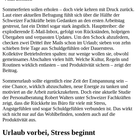
Sommerferien sollen erholen – doch viele kehren mit Druck zurück.
Laut einer aktuellen Befragung fühlt sich über die Hälfte der
Schweizer Fachkräfte beim Gedanken an den ersten Arbeitstag
gestresst, fast ein Drittel sogar stark ängstlich. Haupttreiber: die
explodierende E-Mail-Inbox, gefolgt von Rückständen, holprigen
Übergaben und verpassten Updates. Um den Schock abzufedern,
checken zwei Drittel ihre Mails schon im Urlaub; sieben von zehn
schieben freie Tage aus Schuldgefühlen oder Dauerstress.
Kollektive Betriebsferien spalten: nur wenige wollen sie, obwohl
gemeinsames Abschalten vielen hilft. Welche Kultur, Regeln und
Routinen wirklich entlasten – und Produktivität sichern – zeigt der
Beitrag.
Sommerurlaub sollte eigentlich eine Zeit der Entspannung sein –
eine Chance, wirklich abzuschalten, neue Energie zu tanken und
motiviert an die Arbeit zurückzukehren. Doch eine aktuelle Studie
der Personalberatung Robert Walters unter Schweizer Fachkräften
zeigt, dass die Rückkehr ins Büro für viele mit Stress,
Angstgefühlen und sogar Schuldgefühlen verbunden ist. Das wirkt
sich nicht nur auf das Wohlbefinden, sondern auch auf die
Produktivität aus.
Urlaub vorbei, Stress beginnt