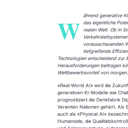
ährend generative K
W
das eigentliche Poten
realen Welt. Ob in Sm
Verkehrsleitsystemen
vorausschauenden Wa
tiefgreifende Effizie
Technologien entscheidend zur B
Herausforderungen beitragen könn
Wettbewerbsvorteil von morgen
«Real-World AI» wird die Zukunft 
generativen KI-Modelle wie Cha
prognostiziert die Denkfabrik Di
Vereinten Nationen gehört. Als E
auch als «
Physical AI» bezeich
Humanoide, die Qualit
ätskontro