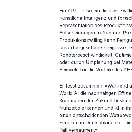
Ein APT
– also ein digitaler Zwil
K
ünstliche Intelligenz und fortsc
Repräsentation des Produktionss
Entscheidungen treffen und Pro
Produktionszwilling kann Fertig
unvorhergesehene Ereignisse r
Robotergeschwindigkeit, Optimie
oder durch Umplanung bei Mate
Beispiele für die Vorteile des KI-
Er fasst zusammen: «
W
ährend ge
World AI die nachhaltigen Effizie
Kommunen der Zukunft bestimm
frühzeitig erkennen und KI in ih
einen entscheidenden Wettbewerb
Situation in Deutschland darf di
Fall versäumen.»