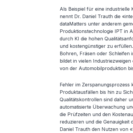
Als Beispiel f
ür eine industriel
nennt Dr. Daniel Trauth die «
int
dataMatters unter anderem geme
Produktionstechnologie IPT in 
durch KI die hohen Qualitätsanf
und kostengünstiger zu erfülle
Bohren, Fräsen oder Schleifen 
bildet in vielen Industriezweige
von der Automobilproduktion bis
Fehler im Zerspanungsprozess 
Produktausfällen bis hin zu Sic
Qualitätskontrollen sind daher u
automatisierte
Überwachung und 
die Prüfzeiten und den Kostenau
reduzieren und die Genauigkeit 
Daniel Trauth den Nutzen von «