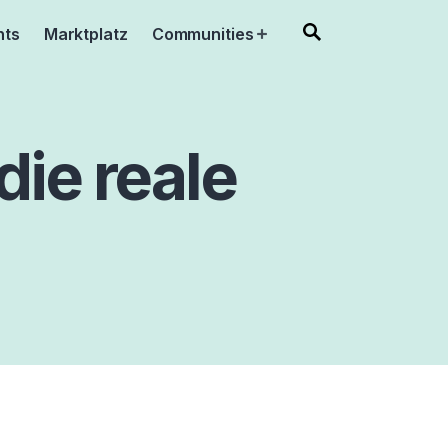
nts
Marktplatz
Communities
Open
menu
die reale