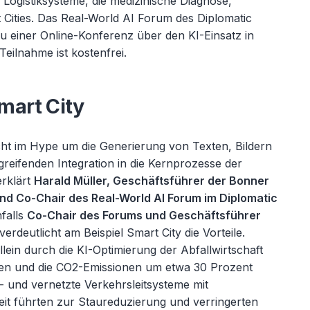
ogistiksysteme, die medizinische Diagnose,
Cities. Das Real-World AI Forum des Diplomatic
u einer Online-Konferenz über den KI-Einsatz in
eilnahme ist kostenfrei.
mart City
cht im Hype um die Generierung von Texten, Bildern
fgreifenden Integration in die Kernprozesse der
rkl
ärt
Harald Müller, Geschäftsführer der Bonner
d Co-Chair des Real-World AI Forum im Diplomatic
nfalls
Co-Chair des Forums und Geschäftsführer
 verdeutlicht am Beispiel Smart City die Vorteile.
n durch die KI-Optimierung der Abfallwirtschaft
ren und die CO2-Emissionen um etwa 30 Prozent
- und vernetzte Verkehrsleitsysteme mit
eit führten zur Staureduzierung und verringerten