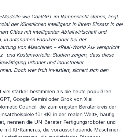
I-Modelle wie ChatGPT im Rampenlicht stehen, liegt
zial der Künstlichen Intelligenz in ihrem Einsatz in der
art Cities mit intelligenter Abfallwirtschaft und
, in autonomen Fabriken oder bei der
rtung von Maschinen – «Real-World AI» verspricht
nz- und Kosten­vorteile. Studien zeigen, dass diese
ewältigung urbaner und industrieller
en. Doch wer früh investiert, sichert sich den
.
viel st
ärker bestimmen als die heute populären
tGPT, Google Gemini oder Grok von X.ai,
plomatic Council, die zum engsten Beraterkreis der
insatzbeispiele für «
KI in der realen Welt», h
äufig
net, nennen die UN-Berater Fertigungsroboter und
lle mit KI-Kameras, die vorausschauende Maschinen-