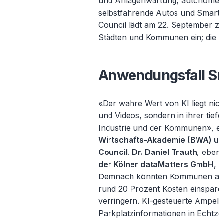
und Anlagenwartung, autonome L
selbstfahrende Autos und Smart 
Council lädt am 22. September z
Städten und Kommunen ein; die T
Anwendungsfall S
«Der wahre Wert von KI liegt ni
und Videos, sondern in ihrer tie
Industrie und der Kommunen», e
Wirtschafts-Akademie (BWA) un
Council
.
Dr. Daniel Trauth
, ebe
der Kölner dataMatters GmbH
,
Demnach könnten Kommunen allei
rund 20 Prozent Kosten einspa
verringern. KI-gesteuerte Ampel
Parkplatzinformationen in Echtz