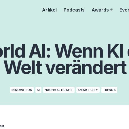
Artikel
Podcasts
Awards
Eve
Open
menu
ld AI: Wenn KI 
Welt verändert
INNOVATION
KI
NACHHALTIGKEIT
SMART CITY
TRENDS
eit