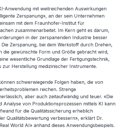
le KI-Anwendung mit weitreichenden Auswirkungen
elligente Zerspanung», an der sein Unternehmen
insam mit dem Fraunhofer-Institut f
ür
Aachen zusammenarbeitet. Im Kern geht es darum,
orderungen in der zerspanenden Industrie besser
n. Die Zerspanung, bei dem Werkstoff durch Drehen,
in die gewünschte Form und Größe gebracht wird,
n eine wesentliche Grundlage der Fertigungstechnik,
 zur Herstellung medizinischer Instrumente.
können schwerwiegende Folgen haben, die von
herheitsproblemen reichen. Strenge
nerlässlich, aber auch zeitaufwändig und teuer. «
Die
Analyse von Produktionsprozessen mittels KI kann
fwand für die Qualitätssicherung erheblich
der Qualitätsbewertung verbessern», erklärt Dr.
Real World AI» anhand dieses Anwendungsbeispiels.