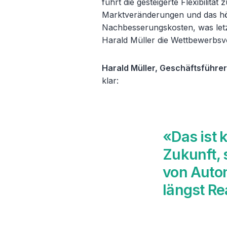
führt die gesteigerte Flexibilität
Marktveränderungen und das höh
Nachbesserungskosten, was letzt
Harald Müller die Wettbewerbsvo
Harald Müller, Geschäftsführe
klar:
«
Das ist k
Zukunft, 
von Auto
l
ängst Re