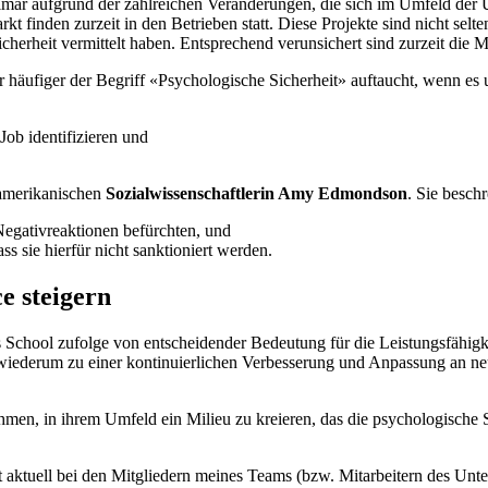
rimär aufgrund der zahlreichen Veränderungen, die sich im Umfeld der
kt finden zurzeit in den Betrieben statt. Diese Projekte sind nicht se
cherheit vermittelt haben. Entsprechend verunsichert sind zurzeit die M
 häufiger der Begriff «Psychologische Sicherheit» auftaucht, wenn es 
Job identifizieren und
-amerikanischen
Sozialwissenschaftlerin Amy Edmondson
. Sie besch
Negativreaktionen befürchten, und
s sie hierfür nicht sanktioniert werden.
e steigern
ss School zufolge von entscheidender Bedeutung für die Leistungsfähig
t wiederum zu einer kontinuierlichen Verbesserung und Anpassung an neu
men, in ihrem Umfeld ein Milieu zu kreieren, das die psychologische Si
 aktuell bei den Mitgliedern meines Teams (bzw. Mitarbeitern des Un