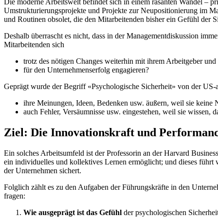
Die moderne Arbeitswelt befindet sich in einem rasanten Wandel – p
Umstrukturierungsprojekte und Projekte zur Neupositionierung im Mar
und Routinen obsolet, die den Mitarbeitenden bisher ein Gefühl der Si
Deshalb überrascht es nicht, dass in der Managementdiskussion immer
Mitarbeitenden sich
trotz des nötigen Changes weiterhin mit ihrem Arbeitgeber und 
für den Unternehmenserfolg engagieren?
Geprägt wurde der Begriff «Psychologische Sicherheit» von der US
ihre Meinungen, Ideen, Bedenken usw. äußern, weil sie keine 
auch Fehler, Versäumnisse usw. eingestehen, weil sie wissen, das
Ziel: Die Innovationskraft und Performanc
Ein solches Arbeitsumfeld ist der Professorin an der Harvard Busine
ein individuelles und kollektives Lernen ermöglicht; und dieses führ
der Unternehmen sichert.
Folglich zählt es zu den Aufgaben der Führungskräfte in den Unterneh
fragen:
Wie ausgeprägt ist das Gefühl
der psychologischen Sicherheit