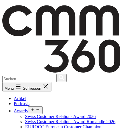
Skip
to
content
Menu
Schliessen
Artikel
Podcasts
Open
Awards
menu
Swiss Customer Relations Award 2026
Swiss Customer Relations Award Romandie 2026
EUROCC European Customer Champion