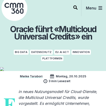
Skip
to
Menu
content
Oracle führt «Multicloud
Universal Credits» ein
BIG DATA
DATENSCHUTZ
EU AI ACT
INNOVATION
PLATTFORMEN
Meike Tarabori
Montag, 20.10.2025
3 min Lesezeit
in neues Nutzungsmodell für Cloud-Dienste,
E
die Multicloud Universal Credits, wurde
vorgestellt. Es ermöglicht Unternehmen,