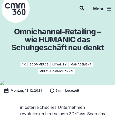
Skip
to
Menu
content
Omnichannel-Retailing –
wie HUMANIC das
Schuhgeschäft neu denkt
CX
ECOMMERCE
LOYALITY
MANAGEMENT
MULTI & OMNICHANNEL
Montag, 13.12.2021
5 min Lesezeit
in österreichisches Unternehmen
revolutioniert mit seinem 3D-Fuss-Scan das