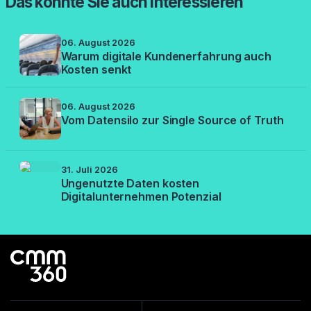
Das könnte Sie auch interessieren
06. August 2026
Warum digitale Kundenerfahrung auch
Kosten senkt
06. August 2026
Vom Datensilo zur Single Source of Truth
31. Juli 2026
Ungenutzte Daten kosten
Digitalunternehmen Potenzial