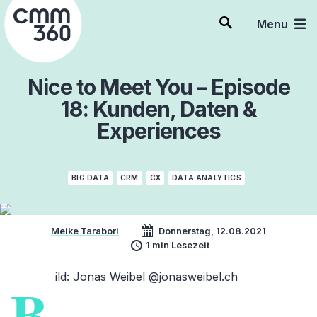
Skip
to
Menu
content
Nice to Meet You – Episode
18: Kunden, Daten &
Experiences
BIG DATA
CRM
CX
DATA ANALYTICS
Meike Tarabori
Donnerstag, 12.08.2021
1 min Lesezeit
ild
: Jonas Weibel @jonasweibel.ch
B