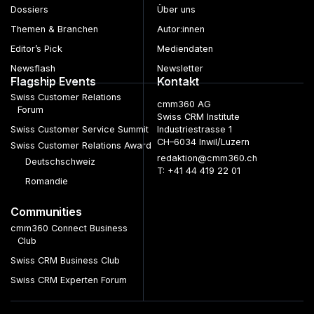
Dossiers
Über uns
Themen & Branchen
Autor:innen
Editor’s Pick
Mediendaten
Newsflash
Newsletter
Flagship Events
Kontakt
Swiss Customer Relations
cmm360 AG
Forum
Swiss CRM Institute
Swiss Customer Service Summit
Industriestrasse 1
CH–6034 Inwil/Luzern
Swiss Customer Relations Award
redaktion@cmm360.ch
Deutschschweiz
T: +41 44 419 22 01
Romandie
Communities
cmm360 Connect Business
Club
Swiss CRM Business Club
Swiss CRM Experten Forum