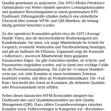
Qualität gemeinsam zu analysieren. Das WFO-Modul (Workforce
Optimization) von Webex bündelt operative Leistungskennzahlen
und qualitative Bewertungsdaten in einem gemeinsamen KPI-
Dashboard. Führungskräfte erhalten dadurch eine einheitliche
Übersicht über zentrale WFM- und QM-Metriken, die bislang
häufig getrennt betrachtet wurden.
Zu den operativen Kennzahlen gehört etwa die AHT (Average
Handle Time), also die durchschnittliche Bearbeitungszeit pro
Kundenkontakt. Sie misst, wie lange Mitarbeitende im Schnitt für
Gespräch, eventuelle Wartezeiten und Nachbearbeitung benötigen,
und gilt als Indikator für Effizienz. Ergänzend zeigt die Kennzahl
«Adherence», inwieweit Mitarbeitende ihren geplanten
Einsatzzeiten folgen. Sie gibt Aufschluss darüber, ob Schicht- und
Pausenzeiten eingehalten werden, und ist damit eine wichtige Größe
für die Personaleinsatzplanung. Die Zahl der «Contacts Handled»
weist aus, wie viele Kontakte in einem bestimmten Zeitraum
bearbeitet wurden, und dient als Produktivitätsindikator. Die «Fail
Rate» beschreibt den Anteil an Kontakten, die definierte Qualitäts-
oder Prozessstandards nicht erfüllen.
Neben diesen klassischen WFM-Kennzahlen integriert das
Dashboard aber auch Qualitätskennzahlen aus dem Quality
Management (QM). Dazu zählen Gesamtbewertungen einzelner
Kontakte sowie Teilbewertungen in Kategorien wie «Resolution»