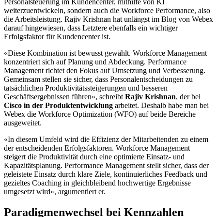
Personalsteuerung im Kundencenter, mithilfe von KI
weiterzuentwickeln, sondern auch die Workforce Performance, also
die Arbeitsleistung. Rajiv Krishnan hat unlängst im Blog von Webex
darauf hingewiesen, dass Letztere ebenfalls ein wichtiger
Erfolgsfaktor für Kundencenter ist.
«Diese Kombination ist bewusst gewählt. Workforce Management
konzentriert sich auf Planung und Abdeckung. Performance
Management richtet den Fokus auf Umsetzung und Verbesserung.
Gemeinsam stellen sie sicher, dass Personalentscheidungen zu
tatsächlichen Produktivitätssteigerungen und besseren
Geschäftsergebnissen führen», schreibt
Rajiv Krishnan
, der bei
Cisco in der Produktentwicklung
arbeitet. Deshalb habe man bei
Webex die Workforce Optimization (WFO) auf beide Bereiche
ausgeweitet.
«In diesem Umfeld wird die Effizienz der Mitarbeitenden zu einem
der entscheidenden Erfolgsfaktoren. Workforce Management
steigert die Produktivität durch eine optimierte Einsatz- und
Kapazitätsplanung. Performance Management stellt sicher, dass der
geleistete Einsatz durch klare Ziele, kontinuierliches Feedback und
gezieltes Coaching in gleichbleibend hochwertige Ergebnisse
umgesetzt wird», argumentiert er.
Paradigmenwechsel bei Kennzahlen