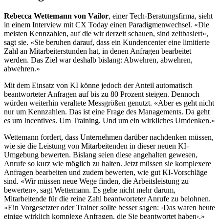
Rebecca Wettemann von Vailor
, einer Tech-Beratungsfirma, sieht
in einem Interview mit CX Today einen Paradigmenwechsel. «Die
meisten Kennzahlen, auf die wir derzeit schauen, sind zeitbasiert»,
sagt sie. «Sie beruhen darauf, dass ein Kundencenter eine limitierte
Zahl an Mitarbeiterstunden hat, in denen Anfragen bearbeitet
werden. Das Ziel war deshalb bislang: Abwehren, abwehren,
abwehren.»
Mit dem Einsatz von KI könne jedoch der Anteil automatisch
beantworteter Anfragen auf bis zu 80 Prozent steigen. Dennoch
würden weiterhin veraltete Messgrößen genutzt. «Aber es geht nicht
nur um Kennzahlen. Das ist eine Frage des Managements. Da geht
es um Incentives. Um Training. Und um ein wirkliches Umdenken.»
Wettemann fordert, dass Unternehmen darüber nachdenken müssen,
wie sie die Leistung von Mitarbeitenden in dieser neuen KI-
Umgebung bewerten. Bislang seien diese angehalten gewesen,
Anrufe so kurz wie möglich zu halten. Jetzt müssen sie komplexere
Anfragen bearbeiten und zudem bewerten, wie gut KI-Vorschläge
sind. «Wir müssen neue Wege finden, die Arbeitsleistung zu
bewerten», sagt Wettemann. Es gehe nicht mehr darum,
Mitarbeitende für die reine Zahl beantworteter Anrufe zu belohnen.
«Ein Vorgesetzter oder Trainer sollte besser sagen: ‹Das waren heute
einige wirklich komplexe Anfragen, die Sie beantwortet haben›.»