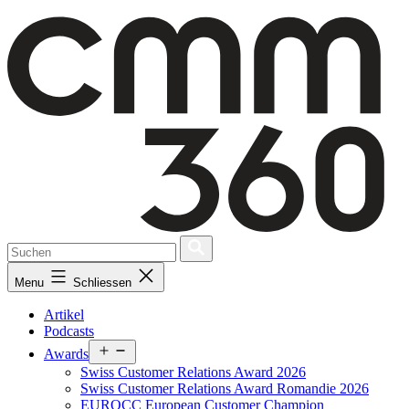
Skip
to
content
Menu
Schliessen
Artikel
Podcasts
Open
Awards
menu
Swiss Customer Relations Award 2026
Swiss Customer Relations Award Romandie 2026
EUROCC European Customer Champion