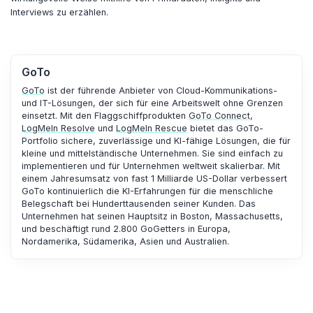
Interviews zu erzählen.
GoTo
GoTo
ist der führende Anbieter von Cloud-Kommunikations-
und IT-Lösungen, der sich für eine Arbeitswelt ohne Grenzen
einsetzt. Mit den Flaggschiffprodukten
GoTo Connect
,
LogMeIn Resolve
und
LogMeIn Rescue
bietet das GoTo-
Portfolio sichere, zuverlässige und KI-fähige Lösungen, die für
kleine und mittelständische Unternehmen. Sie sind einfach zu
implementieren und für Unternehmen weltweit skalierbar. Mit
einem Jahresumsatz von fast 1 Milliarde US-Dollar verbessert
GoTo kontinuierlich die KI-Erfahrungen für die menschliche
Belegschaft bei Hunderttausenden seiner Kunden. Das
Unternehmen hat seinen Hauptsitz in Boston, Massachusetts,
und beschäftigt rund 2.800 GoGetters in Europa,
Nordamerika, Südamerika, Asien und Australien.