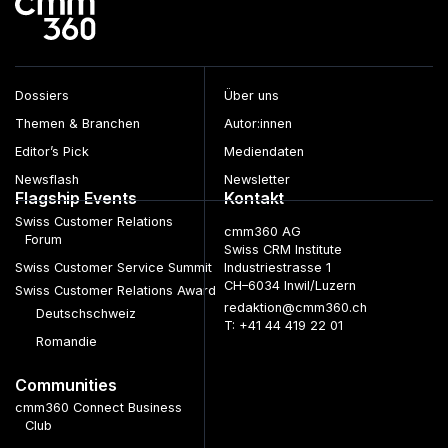
Dossiers
Über uns
Themen & Branchen
Autor:innen
Editor’s Pick
Mediendaten
Newsflash
Newsletter
Flagship Events
Kontakt
Swiss Customer Relations
cmm360 AG
Forum
Swiss CRM Institute
Swiss Customer Service Summit
Industriestrasse 1
CH–6034 Inwil/Luzern
Swiss Customer Relations Award
redaktion@cmm360.ch
Deutschschweiz
T: +41 44 419 22 01
Romandie
Communities
cmm360 Connect Business
Club