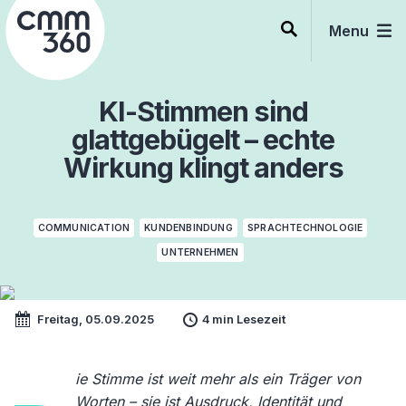
Skip
to
Menu
content
KI-Stimmen sind
glattgebügelt – echte
Wirkung klingt anders
COMMUNICATION
KUNDENBINDUNG
SPRACHTECHNOLOGIE
UNTERNEHMEN
Freitag, 05.09.2025
4 min Lesezeit
ie Stimme ist weit mehr als ein Träger von
Worten – sie ist Ausdruck, Identität und