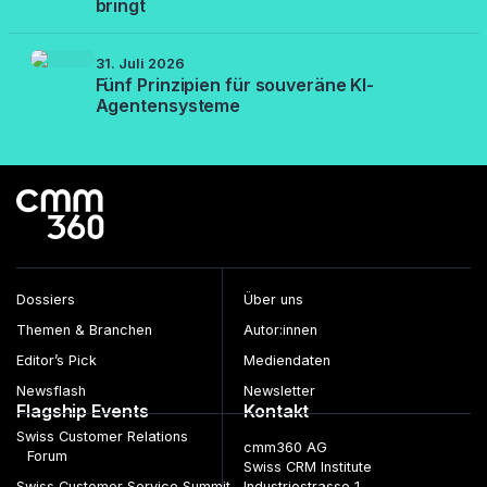
bringt
31. Juli 2026
Fünf Prinzipien für souveräne KI-
Agentensysteme
Dossiers
Über uns
Themen & Branchen
Autor:innen
Editor’s Pick
Mediendaten
Newsflash
Newsletter
Flagship Events
Kontakt
Swiss Customer Relations
cmm360 AG
Forum
Swiss CRM Institute
Swiss Customer Service Summit
Industriestrasse 1