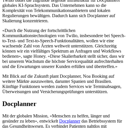
Twilio bildet die zugrunde liegende Infrastruktur für Docplanners
globales KI-Sprachsystem. Das Unternehmen kann so die
Komplexität von Telekommunikationsanbietern und lokalen
Regulierungen bewältigen. Dadurch kann sich Docplanner auf
Skalierung konzentrieren.
«Durch die Nutzung der fortschrittlichen
Kommunikationstechnologien von Twilio, insbesondere bei Speech-
to-Text- und Text-to-Speech-Funktionalitäten, wollen wir eine
wachsende Zahl von Ärzten weltweit unterstützen. Gleichzeitig
können wir ein vielfältiges Spektrum an Anfragen und Workflows
bedienen», sagte Honey. «Diese Skalierbarkeit stellt sicher, dass wir
bei unserem Wachstum die höchste Servicequalität aufrechterhalten
und die Erwartungen unserer Kunden erfüllen und übertreffen.»
Mit Blick auf die Zukunft plant Docplanner, Noa Booking auf
weitere Märkte auszuweiten, darunter Spanien und Brasilien.
Künftige Funktionen werden zudem Services wie Terminabsagen,
Überweisungen und Versicherungsprüfungen unterstützen.
Docplanner
Mit der globalen Mission, «Menschen zu helfen, länger und
gesünder zu leben», entwickelt
Docplanner
das Betriebssystem für
das Gesundheitswesen. Es verbindet Patienten nahtlos mit