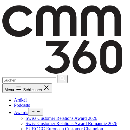
Skip
to
content
Menu
Schliessen
Artikel
Podcasts
Open
Awards
menu
Swiss Customer Relations Award 2026
Swiss Customer Relations Award Romandie 2026
EUROCC European Customer Champion