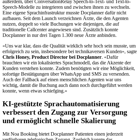
außerdem, über ConversationRelay Speech-to-Text- und Text-to-
Speech-Modelle zu integrieren und zwischen ihnen zu wechseln.
Eine eigene Sprachinfrastruktur musste Docplanner dafür nicht
aufbauen. Seit dem Launch verzeichnen Ärzte, die den Agenten
nutzen, doppelt so viele Buchungen wie diejenigen, die auf
traditionelle Callcenter angewiesen sind. Zusätzlich konnte
Docplanner in nur drei Tagen 1.300 neue Ärzte anbinden.
«Uns war klar, dass die Qualität wirklich sehr hoch sein musste, um
erfolgreich zu sein, insbesondere bei technikaversen Kunden», sagte
Chris Honey, Product Director bei Docplanner
. «Dafür
brauchten wir ein lokalisiertes Sprachmodell, das die Akzente der
Kunden verstehen konnte. Zudem benötigten wir eine Möglichkeit,
sofortige Bestätigungen über WhatsApp und SMS zu versenden.
Auch der Fallback auf einen menschlichen Agenten war uns
wichtig, damit die Buchung auch dann noch durchgeführt werden
konnte, wenn etwas schiefging.»
KI-gestützte Sprachautomatisierung
verbessert den Zugang zur Versorgung
und ermöglicht schnelle Skalierung
Mit Noa Booking bietet Docplanner Patienten einen jederzeit
verfügbaren telefonischen Zugang. Zugleich konnte das