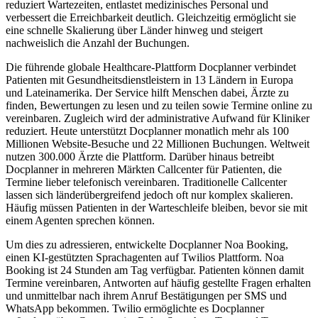
reduziert Wartezeiten, entlastet medizinisches Personal und
verbessert die Erreichbarkeit deutlich. Gleichzeitig ermöglicht sie
eine schnelle Skalierung über Länder hinweg und steigert
nachweislich die Anzahl der Buchungen.
Die führende globale Healthcare-Plattform Docplanner verbindet
Patienten mit Gesundheitsdienstleistern in 13 Ländern in Europa
und Lateinamerika. Der Service hilft Menschen dabei, Ärzte zu
finden, Bewertungen zu lesen und zu teilen sowie Termine online zu
vereinbaren. Zugleich wird der administrative Aufwand für Kliniker
reduziert. Heute unterstützt Docplanner monatlich mehr als 100
Millionen Website-Besuche und 22 Millionen Buchungen. Weltweit
nutzen 300.000 Ärzte die Plattform. Darüber hinaus betreibt
Docplanner in mehreren Märkten Callcenter für Patienten, die
Termine lieber telefonisch vereinbaren. Traditionelle Callcenter
lassen sich länderübergreifend jedoch oft nur komplex skalieren.
Häufig müssen Patienten in der Warteschleife bleiben, bevor sie mit
einem Agenten sprechen können.
Um dies zu adressieren, entwickelte Docplanner Noa Booking,
einen KI-gestützten Sprachagenten auf Twilios Plattform. Noa
Booking ist 24 Stunden am Tag verfügbar. Patienten können damit
Termine vereinbaren, Antworten auf häufig gestellte Fragen erhalten
und unmittelbar nach ihrem Anruf Bestätigungen per SMS und
WhatsApp bekommen. Twilio ermöglichte es Docplanner