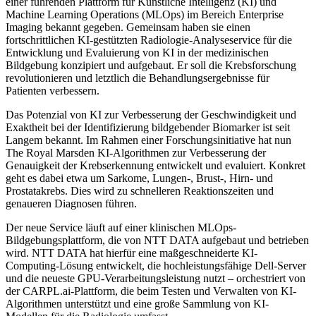
einer führenden Plattform für Künstliche Intelligenz (KI) und
Machine Learning Operations (MLOps) im Bereich Enterprise
Imaging bekannt gegeben. Gemeinsam haben sie einen
fortschrittlichen KI-gestützten Radiologie-Analyseservice für die
Entwicklung und Evaluierung von KI in der medizinischen
Bildgebung konzipiert und aufgebaut. Er soll die Krebsforschung
revolutionieren und letztlich die Behandlungsergebnisse für
Patienten verbessern.
Das Potenzial von KI zur Verbesserung der Geschwindigkeit und
Exaktheit bei der Identifizierung bildgebender Biomarker ist seit
Langem bekannt. Im Rahmen einer Forschungsinitiative hat nun
The Royal Marsden KI-Algorithmen zur Verbesserung der
Genauigkeit der Krebserkennung entwickelt und evaluiert. Konkret
geht es dabei etwa um Sarkome, Lungen-, Brust-, Hirn- und
Prostatakrebs. Dies wird zu schnelleren Reaktionszeiten und
genaueren Diagnosen führen.
Der neue Service läuft auf einer klinischen MLOps-
Bildgebungsplattform, die von NTT DATA aufgebaut und betrieben
wird. NTT DATA hat hierfür eine maßgeschneiderte KI-
Computing-Lösung entwickelt, die hochleistungsfähige Dell-Server
und die neueste GPU-Verarbeitungsleistung nutzt – orchestriert von
der CARPL.ai-Plattform, die beim Testen und Verwalten von KI-
Algorithmen unterstützt und eine große Sammlung von KI-