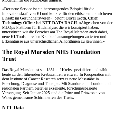
Modellen für die Radiologie umfasst.
«Der neue Service ist ein hervorragendes Beispiel für die
Innovationskraft von KI und konkret für den ethischen und sicheren
Einsatz im Gesundheitswesen», betont
Oliver Köth, Chief
Technology Officer bei NTT DATA DACH
. «Abgesehen von der
MLOps-Plattform für Bildanalyse, die wir konzipiert haben,
unterstützen wir die Forscher am The Royal Marsden auch dabei,
neue KI-Tools in realen Krankenhausumgebungen zu testen und
Erkenntnisse aus unterschiedlichen Algorithmen zu gewinnen.»
The Royal Marsden NHS Foundation
Trust
Das Royal Marsden ist seit 1851 auf Krebs spezialisiert und zählt
heute zu den führenden Krebszentren weltweit. In Kooperation mit
dem Institute of Cancer Research setzt es neue Massstäbe in
Forschung, Diagnose und Therapie. Mit Standorten in London und
regionalen Partnern bietet es exzellente, forschungsbasierte
Versorgung. Seit Januar 2025 sind die Prinz und Prinzessin von
Wales gemeinsame Schirmherren des Trusts.
NTT Data