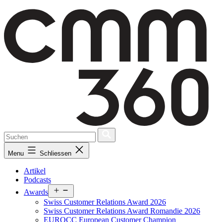
Skip
to
content
Menu
Schliessen
Artikel
Podcasts
Open
Awards
menu
Swiss Customer Relations Award 2026
Swiss Customer Relations Award Romandie 2026
EUROCC European Customer Champion