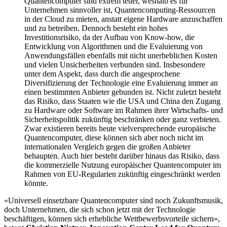
Quantencomputer sind extrem teuer, weshalb es für
Unternehmen sinnvoller ist, Quantencomputing-Ressourcen
in der Cloud zu mieten, anstatt eigene Hardware anzuschaffen
und zu betreiben. Dennoch besteht ein hohes
Investitionsrisiko, da der Aufbau von Know-how, die
Entwicklung von Algorithmen und die Evaluierung von
Anwendungsfällen ebenfalls mit nicht unerheblichen Kosten
und vielen Unsicherheiten verbunden sind. Insbesondere
unter dem Aspekt, dass durch die angesprochene
Diversifizierung der Technologie eine Evaluierung immer an
einen bestimmten Anbieter gebunden ist. Nicht zuletzt besteht
das Risiko, dass Staaten wie die USA und China den Zugang
zu Hardware oder Software im Rahmen ihrer Wirtschafts- und
Sicherheitspolitik zukünftig beschränken oder ganz verbieten.
Zwar existieren bereits heute vielversprechende europäische
Quantencomputer, diese können sich aber noch nicht im
internationalen Vergleich gegen die großen Anbieter
behaupten. Auch hier besteht darüber hinaus das Risiko, dass
die kommerzielle Nutzung europäischer Quantencomputer im
Rahmen von EU-Regularien zukünftig eingeschränkt werden
könnte.
«Universell einsetzbare Quantencomputer sind noch Zukunftsmusik,
doch Unternehmen, die sich schon jetzt mit der Technologie
beschäftigen, können sich erhebliche Wettbewerbsvorteile sichern»,