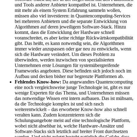
und Tools anderer Anbieter kompatibel ist. Unternehmen, die
mit mehr als einem System Erfahrung sammeln wollen,
müssen also viel investieren: in Quantencomputing-Services
bei mehreren Anbietern und die separate Entwicklung von
Algorithmen auf deren jeweiligem Software-Stack. Hinzu
kommt, dass die Entwicklung der Hardware schnell
voranschreitet, es aber keine richtige Rückwärtskompatibilität
gibt. Das heißt, es kann notwendig sein, die Algorithmen
immer wieder anzupassen oder gar neu zu entwickeln, wenn
sich die Hardware verändert. Um dieses Problem zu
überwinden, werden inzwischen von spezialisierten
Unternehmen erste Lösungen für systemübergreifende
Frameworks angeboten. Diese befinden sich jedoch noch im
Aufbau und decken bisher nur begrenzte Plattformen ab.
Fehlendes Know-how:
Da angewandtes Quantencomputing
eine noch vergleichsweise junge Technologie ist, gibt es nur
wenige Experten für das Thema, und Unternehmen müssen
das notwendige Wissen erst intern aufbauen. Das ist mühsam,
da die Technologie komplex ist und sich rasch
weiterentwickelt – das erworbene Know-how also schnell
veralten kann. Zudem konzentrieren sich die
Schulungsangebote meist auf eine technologische Plattform,
wobei nicht absehbar ist, welche Hardware-Ansätze und
Software-Stacks sich letztlich auf breiter Front durchsetzen
werden. Und nicht zuletzt besteht natürlich die Gefahr, dass