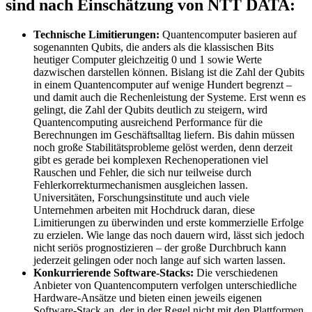
sind nach Einschätzung von NTT DATA:
Technische Limitierungen:
Quantencomputer basieren auf
sogenannten Qubits, die anders als die klassischen Bits
heutiger Computer gleichzeitig 0 und 1 sowie Werte
dazwischen darstellen können. Bislang ist die Zahl der Qubits
in einem Quantencomputer auf wenige Hundert begrenzt –
und damit auch die Rechenleistung der Systeme. Erst wenn es
gelingt, die Zahl der Qubits deutlich zu steigern, wird
Quantencomputing ausreichend Performance für die
Berechnungen im Geschäftsalltag liefern. Bis dahin müssen
noch große Stabilitätsprobleme gelöst werden, denn derzeit
gibt es gerade bei komplexen Rechenoperationen viel
Rauschen und Fehler, die sich nur teilweise durch
Fehlerkorrekturmechanismen ausgleichen lassen.
Universitäten, Forschungsinstitute und auch viele
Unternehmen arbeiten mit Hochdruck daran, diese
Limitierungen zu überwinden und erste kommerzielle Erfolge
zu erzielen. Wie lange das noch dauern wird, lässt sich jedoch
nicht seriös prognostizieren – der große Durchbruch kann
jederzeit gelingen oder noch lange auf sich warten lassen.
Konkurrierende Software-Stacks:
Die verschiedenen
Anbieter von Quantencomputern verfolgen unterschiedliche
Hardware-Ansätze und bieten einen jeweils eigenen
Software-Stack an, der in der Regel nicht mit den Plattformen