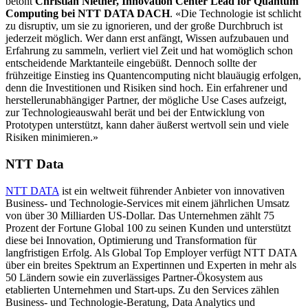
betont
Christian Nietner, Innovation Center Lead for Quantum
Computing bei NTT DATA DACH
. «Die Technologie ist schlicht
zu disruptiv, um sie zu ignorieren, und der große Durchbruch ist
jederzeit möglich. Wer dann erst anfängt, Wissen aufzubauen und
Erfahrung zu sammeln, verliert viel Zeit und hat womöglich schon
entscheidende Marktanteile eingebüßt. Dennoch sollte der
frühzeitige Einstieg ins Quantencomputing nicht blauäugig erfolgen,
denn die Investitionen und Risiken sind hoch. Ein erfahrener und
herstellerunabhängiger Partner, der mögliche Use Cases aufzeigt,
zur Technologieauswahl berät und bei der Entwicklung von
Prototypen unterstützt, kann daher äußerst wertvoll sein und viele
Risiken minimieren.»
NTT Data
NTT DATA
ist ein weltweit führender Anbieter von innovativen
Business- und Technologie-Services mit einem jährlichen Umsatz
von über 30 Milliarden US-Dollar. Das Unternehmen zählt 75
Prozent der Fortune Global 100 zu seinen Kunden und unterstützt
diese bei Innovation, Optimierung und Transformation für
langfristigen Erfolg. Als Global Top Employer verfügt NTT DATA
über ein breites Spektrum an Expertinnen und Experten in mehr als
50 Ländern sowie ein zuverlässiges Partner-Ökosystem aus
etablierten Unternehmen und Start-ups. Zu den Services zählen
Business- und Technologie-Beratung, Data Analytics und