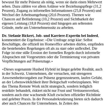
bewusst für mehr Präsenz als nötig, wenn sie darin einen Mehrwert
sehen. Dazu zählen vor allem Anlässe wie Beziehungspflege (31,2
Prozent), Zugang zu informellen Informationen (25,8 Prozent) und
Wechsel der Arbeitsumgebung (20,6 Prozent). Themen wie
Chancen auf Beförderung (10,2 Prozent) und Sichtbarkeit der
eigenen Leistung (18,8 Prozent) sind hingegen am seltensten
Gründe, mehr am Unternehmenssitz zu arbeiten.
Dr. Stefanie Bickert, Job- und Karriere-Expertin bei Indeed
,
kommentiert die Ergebnisse: «Die Umfrage zeigt klar: Selbst
Beschäftigte, die offiziell im Homeoffice arbeiten dürfen, empfinden
die bestehenden Regelungen oft als zu starr oder unflexibel. Die
Folge ist eine stille Erosion der formellen Regeln durch informelle
Absprachen mit Vorgesetzten oder die Terminierung von privaten
Verpflichtungen auf Präsenztage.»
«Dieses sogenannte Hushed Hybrid ist längst gelebte Realität, auch
in der Schweiz. Unternehmen, die versuchen, mit strengeren
Anwesenheitsvorgaben zur Präsenz gegenzusteuern, laufen Gefahr,
an der Lebenswirklichkeit ihrer Belegschaft vorbeizuplanen. Wer
das Thema Remote Work nicht strategisch, sondern lediglich
restriktiv behandelt, riskiert nicht nur Frust und Vertrauensverlust,
sondern auch eine wachsende Kluft zwischen offizieller Richtlinie
und gelebter Praxis. In der Personalrekrutierung bieten sich dadurch
aber auch Chancen für Unternehmen. In Zeiten des