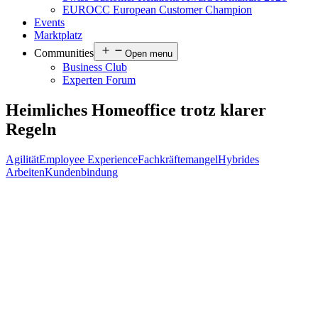
EUROCC European Customer Champion
Events
Marktplatz
Communities
Open menu
Business Club
Experten Forum
Heimliches Homeoffice trotz klarer
Regeln
Agilität
Employee Experience
Fachkräftemangel
Hybrides
Arbeiten
Kundenbindung