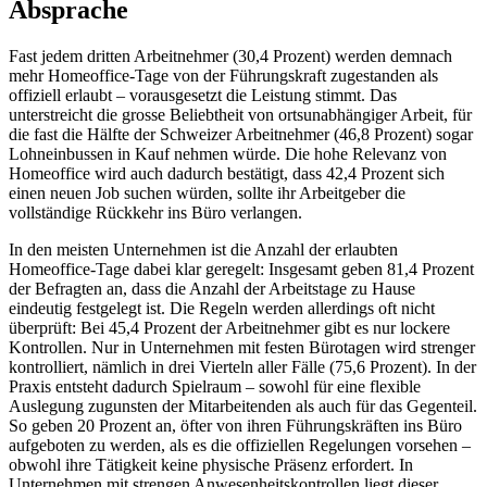
Absprache
Fast jedem dritten Arbeitnehmer (30,4 Prozent) werden demnach
mehr Homeoffice-Tage von der Führungskraft zugestanden als
offiziell erlaubt – vorausgesetzt die Leistung stimmt. Das
unterstreicht die grosse Beliebtheit von ortsunabhängiger Arbeit, für
die fast die Hälfte der Schweizer Arbeitnehmer (46,8 Prozent) sogar
Lohneinbussen in Kauf nehmen würde. Die hohe Relevanz von
Homeoffice wird auch dadurch bestätigt, dass 42,4 Prozent sich
einen neuen Job suchen würden, sollte ihr Arbeitgeber die
vollständige Rückkehr ins Büro verlangen.
In den meisten Unternehmen ist die Anzahl der erlaubten
Homeoffice-Tage dabei klar geregelt: Insgesamt geben 81,4 Prozent
der Befragten an, dass die Anzahl der Arbeitstage zu Hause
eindeutig festgelegt ist. Die Regeln werden allerdings oft nicht
überprüft: Bei 45,4 Prozent der Arbeitnehmer gibt es nur lockere
Kontrollen. Nur in Unternehmen mit festen Bürotagen wird strenger
kontrolliert, nämlich in drei Vierteln aller Fälle (75,6 Prozent). In der
Praxis entsteht dadurch Spielraum – sowohl für eine flexible
Auslegung zugunsten der Mitarbeitenden als auch für das Gegenteil.
So geben 20 Prozent an, öfter von ihren Führungskräften ins Büro
aufgeboten zu werden, als es die offiziellen Regelungen vorsehen –
obwohl ihre Tätigkeit keine physische Präsenz erfordert. In
Unternehmen mit strengen Anwesenheitskontrollen liegt dieser