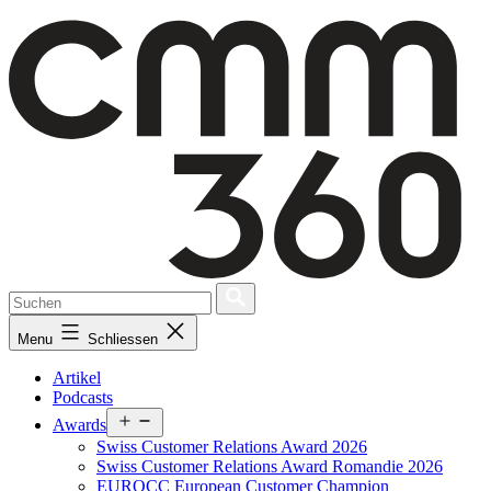
Skip
to
content
Menu
Schliessen
Artikel
Podcasts
Open
Awards
menu
Swiss Customer Relations Award 2026
Swiss Customer Relations Award Romandie 2026
EUROCC European Customer Champion