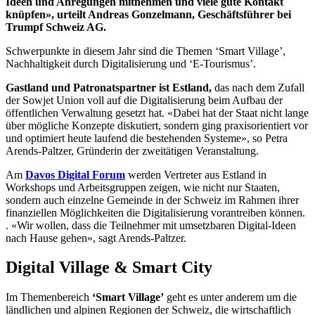
Ideen und Anregungen mitnehmen und viele gute Kontakt
knüpfen», urteilt Andreas Gonzelmann, Geschäftsführer bei
Trumpf Schweiz AG.
Schwerpunkte in diesem Jahr sind die Themen ‘Smart Village’,
Nachhaltigkeit durch Digitalisierung und ‘E-Tourismus’.
Gastland und Patronatspartner ist Estland,
das nach dem Zufall
der Sowjet Union voll auf die Digitalisierung beim Aufbau der
öffentlichen Verwaltung gesetzt hat. «Dabei hat der Staat nicht lange
über mögliche Konzepte diskutiert, sondern ging praxisorientiert vor
und optimiert heute laufend die bestehenden Systeme», so Petra
Arends-Paltzer, Gründerin der zweitätigen Veranstaltung.
Am
Davos Digital Forum
werden Vertreter aus Estland in
Workshops und Arbeitsgruppen zeigen, wie nicht nur Staaten,
sondern auch einzelne Gemeinde in der Schweiz im Rahmen ihrer
finanziellen Möglichkeiten die Digitalisierung vorantreiben können.
. «Wir wollen, dass die Teilnehmer mit umsetzbaren Digital-Ideen
nach Hause gehen», sagt Arends-Paltzer.
Digital Village & Smart City
Im Themenbereich
‘Smart Village’
geht es unter anderem um die
ländlichen und alpinen Regionen der Schweiz, die wirtschaftlich