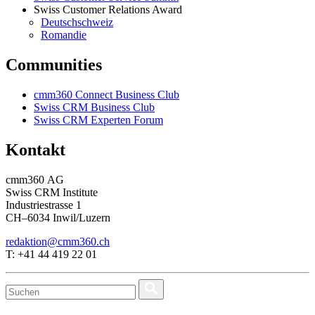
Swiss Customer Relations Award
Deutschschweiz
Romandie
Communities
cmm360 Connect Business Club
Swiss CRM Business Club
Swiss CRM Experten Forum
Kontakt
cmm360 AG
Swiss CRM Institute
Industriestrasse 1
CH–6034 Inwil/Luzern
redaktion@cmm360.ch
T: +41 44 419 22 01