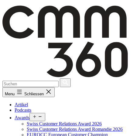
Skip
to
content
Menu
Schliessen
Artikel
Podcasts
Open
Awards
menu
Swiss Customer Relations Award 2026
Swiss Customer Relations Award Romandie 2026
EUROCC European Customer Champion