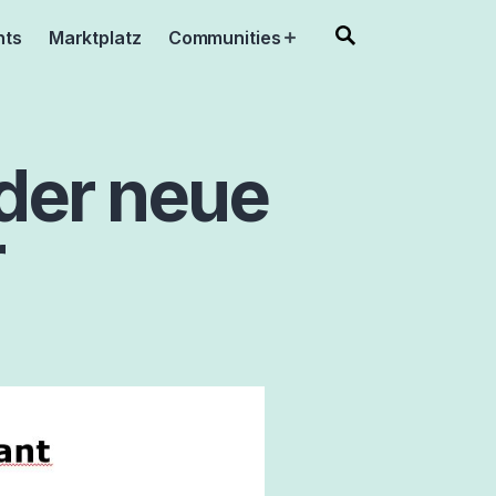
nts
Marktplatz
Communities
Open
menu
der neue
r