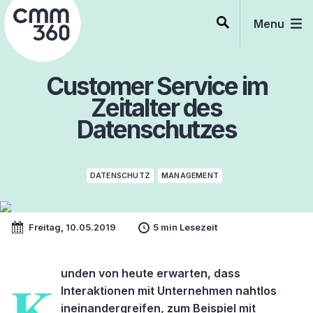
Skip
to
Menu
content
Customer Service im
Zeitalter des
Datenschutzes
DATENSCHUTZ
MANAGEMENT
Freitag, 10.05.2019
5 min Lesezeit
unden von heute erwarten, dass
K
Interaktionen mit Unternehmen nahtlos
ineinandergreifen, zum Beispiel mit