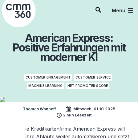
Skip
to
Menu
content
American Express:
Positive Erfahrungen mit
moderner KI
CUSTOMER ENGAGEMENT
CUSTOMER SERVICE
MACHINE LEARNING
NET PROMOTER SCORE
Thomas Wanhoff
Mittwoch, 01.10.2025
2 min Lesezeit
ie Kreditkartenfirma American Express will
ihre Abläufe weiter automatisieren und setzt