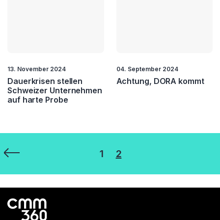
Mentoring
Mittelstand
Nachhaltigkeit
Nachlassstundung
New Work
Org. Entwicklung
13. November 2024
04. September 2024
Dauerkrisen stellen
Achtung, DORA kommt
Outsourcing
Process Management
Schweizer Unternehmen
auf harte Probe
Project Management
Quality Management
Resilienz
ROI
Seitennummerierung
1
2
Startups
Strategie
der
Training
Transformation
Beiträge
Vision
VR