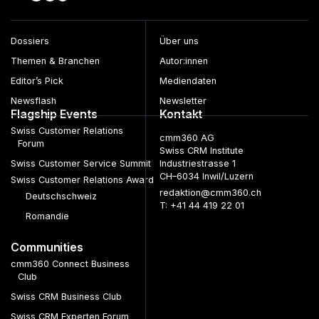
Wissensmanagement
Workflow Management
Workforce
Dossiers
Über uns
Management
Themen & Branchen
Autor:innen
Editor’s Pick
Mediendaten
Newsflash
Newsletter
Flagship Events
Kontakt
Swiss Customer Relations
cmm360 AG
Forum
Swiss CRM Institute
Swiss Customer Service Summit
Industriestrasse 1
CH–6034 Inwil/Luzern
Swiss Customer Relations Award
redaktion@cmm360.ch
Deutschschweiz
T: +41 44 419 22 01
Romandie
Communities
cmm360 Connect Business
Club
Swiss CRM Business Club
Swiss CRM Experten Forum