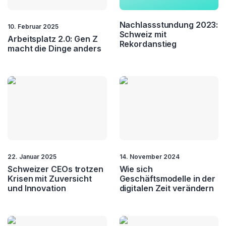
Employee Experience
Employee Journey
Nachlassstundung 2023:
10. Februar 2025
Schweiz mit
Arbeitsplatz 2.0: Gen Z
Rekordanstieg
Employer Branding
Empowerment
macht die Dinge anders
ESG
Geschäftsmodell
Governance
HR
Hybrides Arbeiten
Innovation
Investment
KMU
22. Januar 2025
14. November 2024
Krisenmanagement
Kultur
Schweizer CEOs trotzen
Wie sich
Krisen mit Zuversicht
Geschäftsmodelle in der
und Innovation
digitalen Zeit verändern
Leadership
Lean Management
Logistik
Management