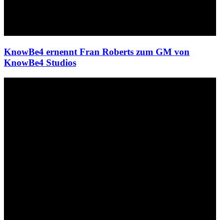
KnowBe4 ernennt Fran Roberts zum GM von
KnowBe4 Studios