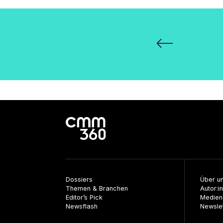
Seitennummerie
der
Beiträge
Dossiers
Über u
Themen & Branchen
Autor:i
Editor’s Pick
Medien
Newsflash
Newsle