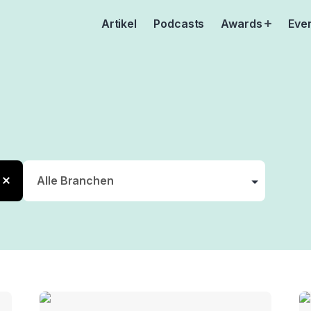
Artikel
Podcasts
Awards
Eve
Open
menu
ion
nung