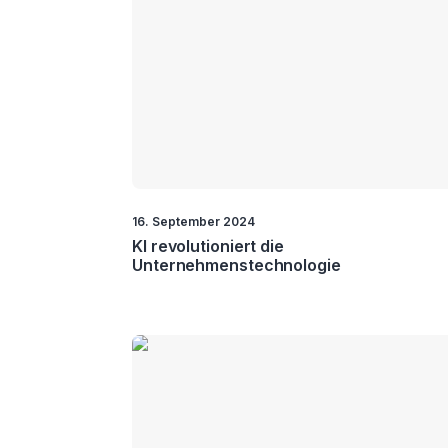
Chat 
Blockchain
CDP
Voicebo
Cloud
Collaboration
Cybersecu
Drohnen
ERP
IoT
IVR
Metaverse
Personalis
16. September 2024
KI revolutioniert die
Unternehmenstechnologie
Quantum
Softwa
SaaS
Computing
Entwickl
Sprachanalyse
Sprachtechnologie
Stimmbiom
Storage
UCC
UX