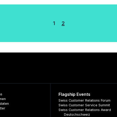
rung
1
2
Flagship Events
ns
nnen
Swiss Customer Relations Forum
daten
Swiss Customer Service Summit
tter
Swiss Customer Relations Award
Deutschschweiz