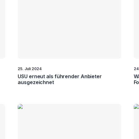
&
ts
rity
ierung
25. Juli 2024
24
USU erneut als führender Anbieter
Wa
ausgezeichnet
Fo
re
ung
etrie