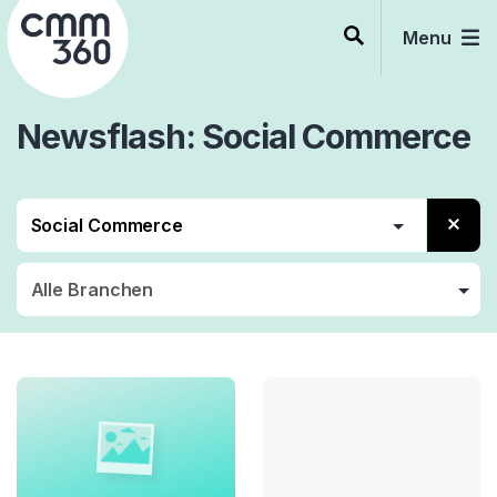
Skip
to
Menu
content
Newsflash
Social Commerce
Social Media
Social Commerce
Social Selling