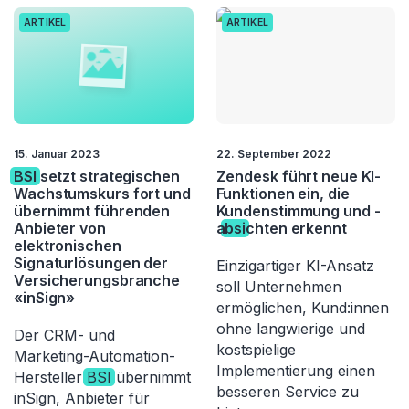
ARTIKEL
ARTIKEL
15. Januar 2023
22. September 2022
BSI
setzt strategischen
Zendesk führt neue KI-
Wachstumskurs fort und
Funktionen ein, die
übernimmt führenden
Kundenstimmung und -
Anbieter von
a
bsi
chten erkennt
elektronischen
Signaturlösungen der
Einzigartiger KI-Ansatz
Versicherungsbranche
soll Unternehmen
«inSign»
ermöglichen, Kund:innen
ohne langwierige und
Der CRM- und
kostspielige
Marketing-Automation-
Implementierung einen
Hersteller
BSI
übernimmt
besseren Service zu
inSign, Anbieter für