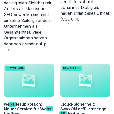
verstärkt sich mit
der digitalen Sichtbarkeit.
Johannes Diebig als
Anders als klassische
neuen Chief Sales Officer
SEO bewerten sie nicht
(CSO). In…
einzelne Seiten, sondern
...
Unternehmen als
Gesamtentität. Viele
Organisationen setzen
dennoch primär auf p
...
NEWSFLASH
NEWSFLASH
we
bsi
tesupport.ch:
Cloud-Sicherheit:
Neuer Service für We
bsi
SwyxON erfüllt strenge
tepflege
BSI
-Kriterien