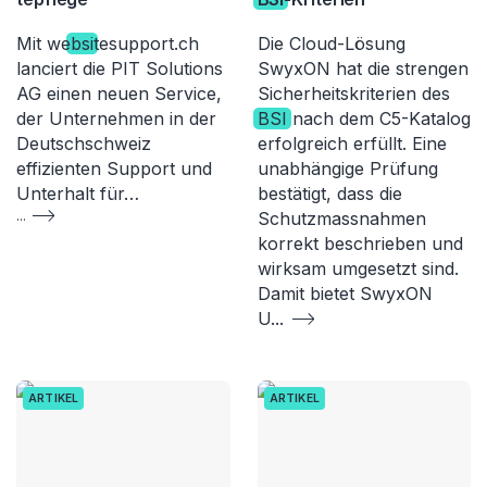
Mit we
bsi
tesupport.ch
Die Cloud-Lösung
lanciert die PIT Solutions
SwyxON hat die strengen
AG einen neuen Service,
Sicherheitskriterien des
der Unternehmen in der
BSI
nach dem C5-Katalog
Deutschschweiz
erfolgreich erfüllt. Eine
effizienten Support und
unabhängige Prüfung
Unterhalt für…
bestätigt, dass die
...
Schutzmassnahmen
korrekt beschrieben und
wirksam umgesetzt sind.
Damit bietet SwyxON
U
...
ARTIKEL
ARTIKEL