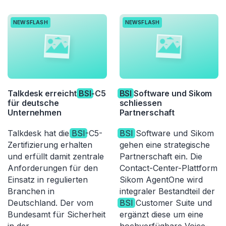
NEWSFLASH
NEWSFLASH
Talkdesk erreicht
BSI
-C5
BSI
Software und Sikom
für deutsche
schliessen
Unternehmen
Partnerschaft
Talkdesk hat die
BSI
-C5-
BSI
Software und Sikom
Zertifizierung erhalten
gehen eine strategische
und erfüllt damit zentrale
Partnerschaft ein. Die
Anforderungen für den
Contact-Center-Plattform
Einsatz in regulierten
Sikom AgentOne wird
Branchen in
integraler Bestandteil der
Deutschland. Der vom
BSI
Customer Suite und
Bundesamt für Sicherheit
ergänzt diese um eine