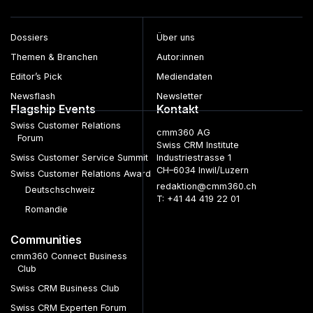
Dossiers
Über uns
Themen & Branchen
Autor:innen
Editor’s Pick
Mediendaten
Newsflash
Newsletter
Flagship Events
Kontakt
Swiss Customer Relations
cmm360 AG
Forum
Swiss CRM Institute
Swiss Customer Service Summit
Industriestrasse 1
CH–6034 Inwil/Luzern
Swiss Customer Relations Award
redaktion@cmm360.ch
Deutschschweiz
T: +41 44 419 22 01
Romandie
Communities
cmm360 Connect Business
Club
Swiss CRM Business Club
Swiss CRM Experten Forum