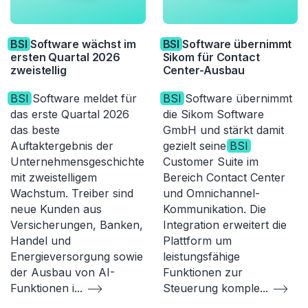
BSI
Software wächst im
BSI
Software übernimmt
ersten Quartal 2026
Sikom für Contact
zweistellig
Center-Ausbau
BSI
Software meldet für
BSI
Software übernimmt
das erste Quartal 2026
die Sikom Software
das beste
GmbH und stärkt damit
Auftaktergebnis der
gezielt seine
BSI
Unternehmensgeschichte
Customer Suite im
mit zweistelligem
Bereich Contact Center
Wachstum. Treiber sind
und Omnichannel-
neue Kunden aus
Kommunikation. Die
Versicherungen, Banken,
Integration erweitert die
Handel und
Plattform um
Energieversorgung sowie
leistungsfähige
der Ausbau von AI-
Funktionen zur
Funktionen i
...
Steuerung komple
...