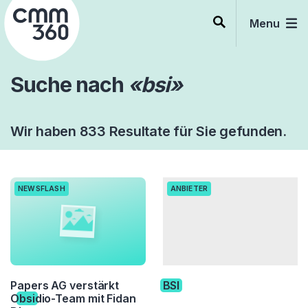
Skip
to
Menu
content
Suche nach
«bsi»
Wir haben 833 Resultate für Sie gefunden.
NEWSFLASH
ANBIETER
Papers AG verstärkt
BSI
O
bsi
dio-Team mit Fidan