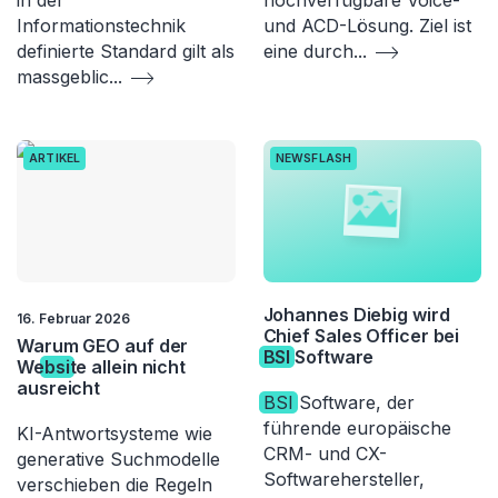
in der
hochverfügbare Voice-
Informationstechnik
und ACD-Lösung. Ziel ist
definierte Standard gilt als
eine durch
...
massgeblic
...
ARTIKEL
NEWSFLASH
Johannes Diebig wird
16. Februar 2026
Chief Sales Officer bei
Warum GEO auf der
BSI
Software
We
bsi
te allein nicht
ausreicht
BSI
Software, der
führende europäische
KI-Antwortsysteme wie
CRM- und CX-
generative Suchmodelle
Softwarehersteller,
verschieben die Regeln