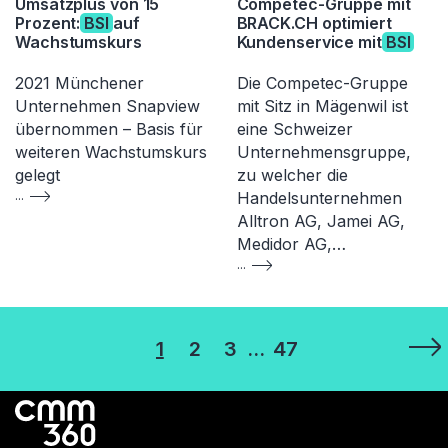
Umsatzplus von 15
Competec-Gruppe mit
Prozent:
BSI
auf
BRACK.CH optimiert
Wachstumskurs
Kundenservice mit
BSI
2021 Münchener
Die Competec-Gruppe
Unternehmen Snapview
mit Sitz in Mägenwil ist
übernommen – Basis für
eine Schweizer
weiteren Wachstumskurs
Unternehmensgruppe,
gelegt
zu welcher die
...
Handelsunternehmen
Alltron AG, Jamei AG,
Medidor AG,…
...
Seitennummerierung
1
2
3
…
47
der
Beiträge