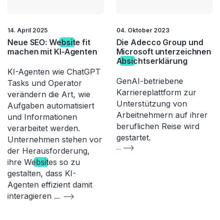
14. April 2025
04. Oktober 2023
Neue SEO: We
bsi
te fit
Die Adecco Group und
machen mit KI-Agenten
Microsoft unterzeichnen
A
bsi
chtserklärung
KI-Agenten wie ChatGPT
GenAI-betriebene
Tasks und Operator
Karriereplattform zur
verändern die Art, wie
Unterstützung von
Aufgaben automatisiert
Arbeitnehmern auf ihrer
und Informationen
beruflichen Reise wird
verarbeitet werden.
gestartet.
Unternehmen stehen vor
...
der Herausforderung,
ihre We
bsi
tes so zu
gestalten, dass KI-
Agenten effizient damit
interagieren
...