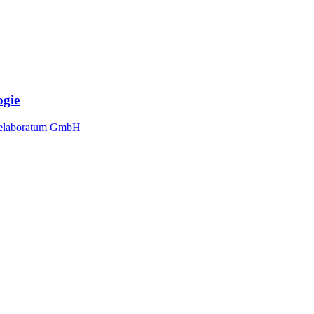
gie
r, elaboratum GmbH