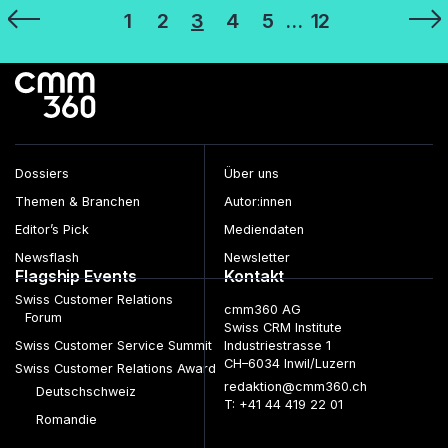
Seitennummerierung
1
2
3
4
5
…
12
der
Beiträge
Dossiers
Über uns
Themen & Branchen
Autor:innen
Editor’s Pick
Mediendaten
Newsflash
Newsletter
Flagship Events
Kontakt
Swiss Customer Relations
cmm360 AG
Forum
Swiss CRM Institute
Swiss Customer Service Summit
Industriestrasse 1
CH–6034 Inwil/Luzern
Swiss Customer Relations Award
redaktion@cmm360.ch
Deutschschweiz
T: +41 44 419 22 01
Romandie