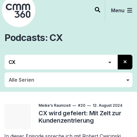
Skip
to
Menu
content
Podcasts
CX
Kunde
CRM
Customer Service
CX
Meike’s Raumzeit
#20
12. August 2024
CX wird gefeiert: Mit Zelt zur
Kundenzentrierung
In dieser Episode spreche ich mit Robert Cwicinski,