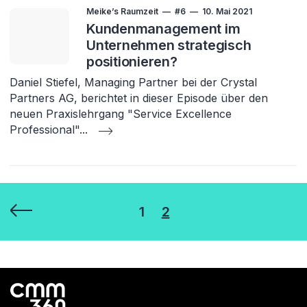
Meike’s Raumzeit
#6
10. Mai 2021
Kundenmanagement im
Unternehmen strategisch
positionieren?
Daniel Stiefel, Managing Partner bei der Crystal
Partners AG, berichtet in dieser Episode über den
neuen Praxislehrgang "Service Excellence
Professional"
...
Seitennummerierung
1
2
der
Beiträge