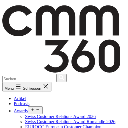
Skip
to
content
Menu
Schliessen
Artikel
Podcasts
Open
Awards
menu
Swiss Customer Relations Award 2026
Swiss Customer Relations Award Romandie 2026
EUROCC European Customer Champion