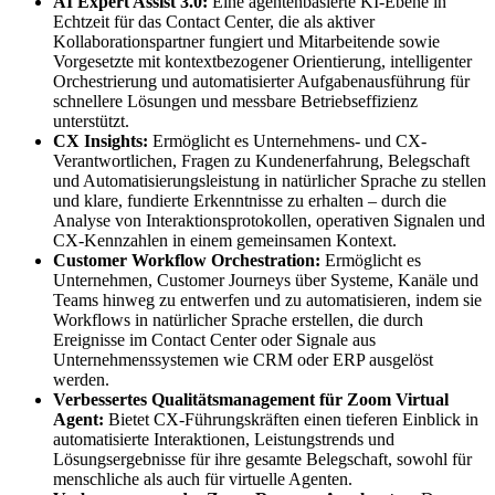
AI Expert Assist 3.0:
Eine agentenbasierte KI-Ebene in
Echtzeit für das Contact Center, die als aktiver
Kollaborationspartner fungiert und Mitarbeitende sowie
Vorgesetzte mit kontextbezogener Orientierung, intelligenter
Orchestrierung und automatisierter Aufgabenausführung für
schnellere Lösungen und messbare Betriebseffizienz
unterstützt.
CX Insights:
Ermöglicht es Unternehmens- und CX-
Verantwortlichen, Fragen zu Kundenerfahrung, Belegschaft
und Automatisierungsleistung in natürlicher Sprache zu stellen
und klare, fundierte Erkenntnisse zu erhalten – durch die
Analyse von Interaktionsprotokollen, operativen Signalen und
CX-Kennzahlen in einem gemeinsamen Kontext.
Customer Workflow Orchestration:
Ermöglicht es
Unternehmen, Customer Journeys über Systeme, Kanäle und
Teams hinweg zu entwerfen und zu automatisieren, indem sie
Workflows in natürlicher Sprache erstellen, die durch
Ereignisse im Contact Center oder Signale aus
Unternehmenssystemen wie CRM oder ERP ausgelöst
werden.
Verbessertes Qualitätsmanagement für Zoom Virtual
Agent:
Bietet CX-Führungskräften einen tieferen Einblick in
automatisierte Interaktionen, Leistungstrends und
Lösungsergebnisse für ihre gesamte Belegschaft, sowohl für
menschliche als auch für virtuelle Agenten.