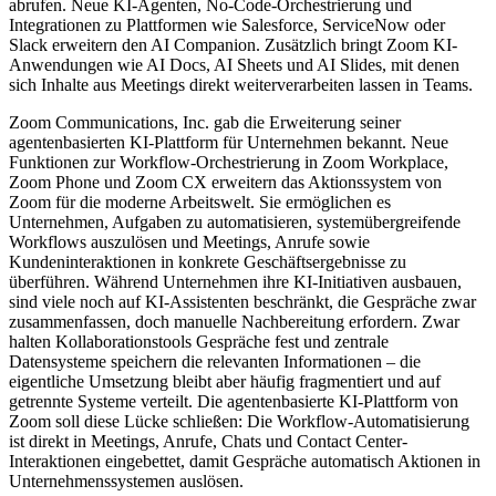
abrufen. Neue KI-Agenten, No-Code-Orchestrierung und
Integrationen zu Plattformen wie Salesforce, ServiceNow oder
Slack erweitern den AI Companion. Zusätzlich bringt Zoom KI-
Anwendungen wie AI Docs, AI Sheets und AI Slides, mit denen
sich Inhalte aus Meetings direkt weiterverarbeiten lassen in Teams.
Zoom Communications, Inc. gab die Erweiterung seiner
agentenbasierten KI-Plattform für Unternehmen bekannt. Neue
Funktionen zur Workflow-Orchestrierung in Zoom Workplace,
Zoom Phone und Zoom CX erweitern das Aktionssystem von
Zoom für die moderne Arbeitswelt. Sie ermöglichen es
Unternehmen, Aufgaben zu automatisieren, systemübergreifende
Workflows auszulösen und Meetings, Anrufe sowie
Kundeninteraktionen in konkrete Geschäftsergebnisse zu
überführen. Während Unternehmen ihre KI-Initiativen ausbauen,
sind viele noch auf KI-Assistenten beschränkt, die Gespräche zwar
zusammenfassen, doch manuelle Nachbereitung erfordern. Zwar
halten Kollaborationstools Gespräche fest und zentrale
Datensysteme speichern die relevanten Informationen – die
eigentliche Umsetzung bleibt aber häufig fragmentiert und auf
getrennte Systeme verteilt. Die agentenbasierte KI-Plattform von
Zoom soll diese Lücke schließen: Die Workflow-Automatisierung
ist direkt in Meetings, Anrufe, Chats und Contact Center-
Interaktionen eingebettet, damit Gespräche automatisch Aktionen in
Unternehmenssystemen auslösen.