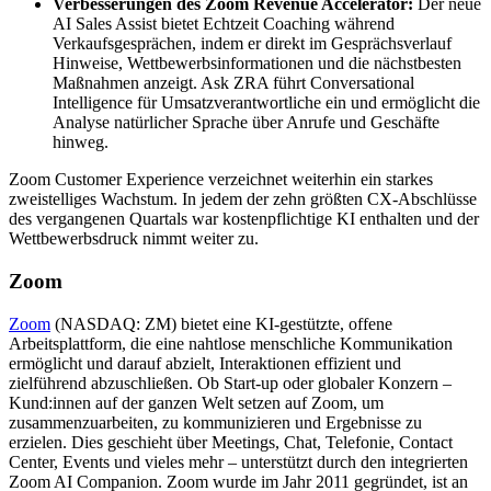
Verbesserungen des Zoom Revenue Accelerator:
Der neue
AI Sales Assist bietet Echtzeit Coaching während
Verkaufsgesprächen, indem er direkt im Gesprächsverlauf
Hinweise, Wettbewerbsinformationen und die nächstbesten
Maßnahmen anzeigt. Ask ZRA führt Conversational
Intelligence für Umsatzverantwortliche ein und ermöglicht die
Analyse natürlicher Sprache über Anrufe und Geschäfte
hinweg.
Zoom Customer Experience verzeichnet weiterhin ein starkes
zweistelliges Wachstum. In jedem der zehn größten CX-Abschlüsse
des vergangenen Quartals war kostenpflichtige KI enthalten und der
Wettbewerbsdruck nimmt weiter zu.
Zoom
Zoom
(NASDAQ: ZM) bietet eine KI-gestützte, offene
Arbeitsplattform, die eine nahtlose menschliche Kommunikation
ermöglicht und darauf abzielt, Interaktionen effizient und
zielführend abzuschließen. Ob Start-up oder globaler Konzern –
Kund:innen auf der ganzen Welt setzen auf Zoom, um
zusammenzuarbeiten, zu kommunizieren und Ergebnisse zu
erzielen. Dies geschieht über Meetings, Chat, Telefonie, Contact
Center, Events und vieles mehr – unterstützt durch den integrierten
Zoom AI Companion. Zoom wurde im Jahr 2011 gegründet, ist an